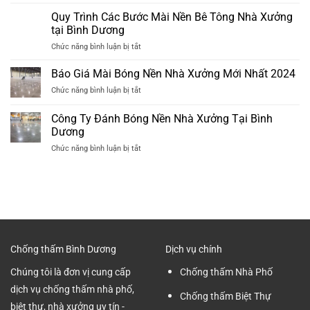
Đơn
Nhà
Mới
Vị
Quy Trình Các Bước Mài Nền Bê Tông Nhà Xưởng
Vệ
Nhất
Mài
Sinh
tại Bình Dương
2024
Bóng
Cũ
ở
Chức năng bình luận bị tắt
Sàn
Hiệu
Quy
Bê
Quả
Trình
Báo Giá Mài Bóng Nền Nhà Xưởng Mới Nhất 2024
Tông
Nhất
Các
Tại
ở
Chức năng bình luận bị tắt
Bước
Bình
Báo
Mài
Dương
Giá
Công Ty Đánh Bóng Nền Nhà Xưởng Tại Bình
Nền
Chuyên
Mài
Bê
Dương
nghiệp
Bóng
Tông
ở
Chức năng bình luận bị tắt
Nền
Nhà
Công
Nhà
Xưởng
Ty
Xưởng
tại
Đánh
Mới
Bình
Bóng
Nhất
Dương
Nền
2024
Nhà
Xưởng
Tại
Chống thấm Bình Dương
Dịch vụ chính
Bình
Dương
Chúng tôi là đơn vị cung cấp
Chống thấm Nhà Phố
dịch vụ chống thấm nhà phố,
Chống thấm Biệt Thự
biệt thự, nhà xưởng uy tín -