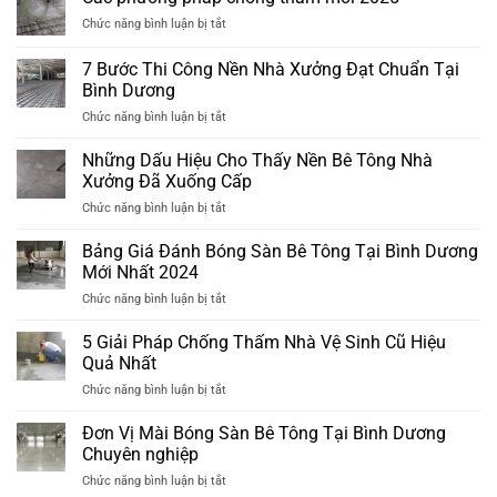
chống
ở
Chức năng bình luận bị tắt
thấm
Các
mới
phương
nhất
7 Bước Thi Công Nền Nhà Xưởng Đạt Chuẩn Tại
pháp
2025
Bình Dương
chống
ở
Chức năng bình luận bị tắt
thấm
7
mới
Bước
2025
Những Dấu Hiệu Cho Thấy Nền Bê Tông Nhà
Thi
Xưởng Đã Xuống Cấp
Công
ở
Chức năng bình luận bị tắt
Nền
Những
Nhà
Dấu
Bảng Giá Đánh Bóng Sàn Bê Tông Tại Bình Dương
Xưởng
Hiệu
Đạt
Mới Nhất 2024
Cho
Chuẩn
ở
Chức năng bình luận bị tắt
Thấy
Tại
Bảng
Nền
Bình
Giá
5 Giải Pháp Chống Thấm Nhà Vệ Sinh Cũ Hiệu
Bê
Dương
Đánh
Tông
Quả Nhất
Bóng
Nhà
ở
Chức năng bình luận bị tắt
Sàn
Xưởng
5
Bê
Đã
Giải
Đơn Vị Mài Bóng Sàn Bê Tông Tại Bình Dương
Tông
Xuống
Pháp
Tại
Chuyên nghiệp
Cấp
Chống
Bình
ở
Chức năng bình luận bị tắt
Thấm
Dương