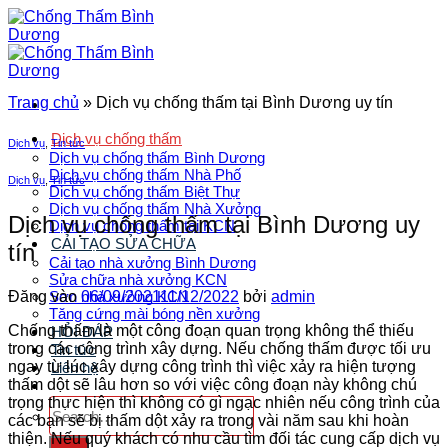
Bỏ
qua
nội
dung
Trang chủ
»
Dịch vụ chống thấm tại Bình Dương uy tín
Dịch vụ chống thấm
Dịch vụ
,
Tin tức
Dịch vụ chống thấm Bình Dương
Dịch vụ chống thấm Nhà Phố
Dịch vụ
,
Tin tức
Dịch vụ chống thấm Biệt Thự
Dịch vụ chống thấm Nhà Xưởng
Dịch vụ chống thấm tại Bình Dương uy
Dịch vụ chống thấm tại KCN
CẢI TẠO SỬA CHỮA
tín
Cải tạo nhà xưởng Bình Dương
Sửa chữa nhà xưởng KCN
Đăng vào
06/09/2021
11/12/2022
bởi
admin
Sơn nhà xưởng KCN
Tăng cứng mài bóng nền xưởng
Chống thấm
là một công đoạn quan trọng không thể thiếu
HỎI ĐÁP
trong các công trình xây dựng. Nếu chống thấm được tối ưu
Tin tức
ngay từ lúc xây dựng công trình thì việc xảy ra hiện tượng
Liên hệ
thấm dột sẽ lâu hơn so với việc công đoạn này không chú
trọng thực hiện thì không có gì ngạc nhiên nếu công trình của
các bạn sẽ bị thấm dột xảy ra trong vài năm sau khi hoàn
thiện. Nếu quý khách có nhu cầu tìm đối tác cung cấp
dịch vụ