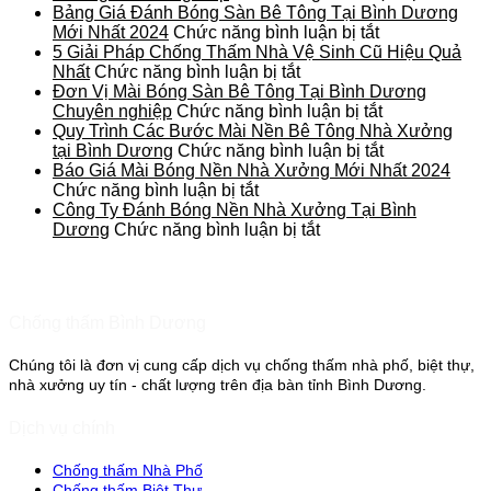
thấm
2025
Thi
Nhữn
Bảng Giá Đánh Bóng Sàn Bê Tông Tại Bình Dương
mới
Công
ở
Dấu
Mới Nhất 2024
Chức năng bình luận bị tắt
2025
Nền
Bảng
Hiệu
5 Giải Pháp Chống Thấm Nhà Vệ Sinh Cũ Hiệu Quả
ở
Nhà
Giá
Cho
Nhất
Chức năng bình luận bị tắt
5
Xưởng
Đánh
Thấy
Đơn Vị Mài Bóng Sàn Bê Tông Tại Bình Dương
Giải
Đạt
Bóng
ở
Nền
Chuyên nghiệp
Chức năng bình luận bị tắt
Pháp
Chuẩn
Sàn
Đơn
Bê
Quy Trình Các Bước Mài Nền Bê Tông Nhà Xưởng
Chống
Tại
Bê
Vị
ở
Tông
tại Bình Dương
Chức năng bình luận bị tắt
Thấm
Bình
Tông
Mài
Quy
Nhà
Báo Giá Mài Bóng Nền Nhà Xưởng Mới Nhất 2024
ở
Nhà
Dương
Tại
Bóng
Trình
Xưởn
Chức năng bình luận bị tắt
Báo
Vệ
Bình
Sàn
Các
Đã
Công Ty Đánh Bóng Nền Nhà Xưởng Tại Bình
Giá
Sinh
ở
Dương
Bê
Bước
Xuống
Dương
Chức năng bình luận bị tắt
Mài
Cũ
Công
Mới
Tông
Mài
Cấp
Bóng
Hiệu
Ty
Nhất
Tại
Nền
Nền
Quả
Đánh
2024
Bình
Bê
Nhà
Nhất
Bóng
Dương
Tông
Chống thấm Bình Dương
Xưởng
Nền
Chuyên
Nhà
Mới
Nhà
nghiệp
Xưởng
Chúng tôi là đơn vị cung cấp dịch vụ chống thấm nhà phố, biệt thự,
Nhất
Xưởng
tại
nhà xưởng uy tín - chất lượng trên địa bàn tỉnh Bình Dương.
2024
Tại
Bình
Bình
Dương
Dương
Dịch vụ chính
Chống thấm Nhà Phố
Chống thấm Biệt Thự