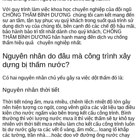
Với quy trình làm việc khoa học chuyên nghiệp của đội ngũ
CHỐNG THẤM BÌNH DƯƠNG chúng tôi cam kết mang đến
sự an tâm, tận tụy phục vụ quý khách trong suốt quá trình sử
dụng dịch vụ của chúng tôi, bên cạnh đó các chế độ hậu mãi,
bảo hành bảo trì tốt nhất dành cho quý khách, CHỐNG
THẤM BÌNH DƯƠNG hân hạnh mang đến dịch vụ chống
thấm hiệu quả chuyên nghiệp nhất.
Nguyên nhân do đâu mà công trình xây
dựng bị thấm nước?
Có hai nguyên nhân chủ yếu gây ra việc dột thấm đó là:
Nguyên nhân thời tiết
Thời tiết nóng ẩm, mưa nhiều, chênh lệch nhiệt độ lớn gây
nên hiện tượng co ngót, cong vênh giữa các vật liệu tạo điều
kiện cho nước ngấm vào bên trong kết cấu công trình. Bình
thường thì với lượng nước mưa ít thì việc thấm sẽ tự khô tuy
nhiên với thời tiết mưa nhiều làm cho kết cấu công trình luôn
bị dư nước gây ra các vết ố vàng, ẩm mốc,.. loang lổ khắp
các tường, trần nhà….hoặc doo vỡ đường ống nước chạy