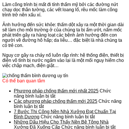
Làm công trình bị mất đi tính thẩm mỹ bởi các đường nứt
chạy dọc thân tường, các vết loang lổ, rêu mốc làm công
trình trở nên xấu xí.
Ảnh hưởng đến sức khỏe: thấm dột xảy ra một thời gian dài
sẽ làm cho môi trường ở của chúng ta bị ẩm ướt, nấm mốc
phát triển gây ra hàng loạt các bệnh ảnh hưởng đến con
người về đường hô hấp; da liễu… đặc biệt là nhà chúng ta
có trẻ con.
Nguy cơ gây ra cháy nổ luôn rập rình: hệ thống điện, thiết bị
điện vô tình bị nước ngấm vào lại là một mối nguy hiểm cho
việc chập mạch, điện giật…
Có thể bạn quan tâm
Phương pháp chống thấm mới nhất 2025
Chức
ở
năng bình luận bị tắt
Phương
Các phương pháp chống thấm mới 2025
Chức năng
ở
pháp
bình luận bị tắt
Các
chống
7 Bước Thi Công Nền Nhà Xưởng Đạt Chuẩn Tại
phương
thấm
ở
Bình Dương
Chức năng bình luận bị tắt
pháp
mới
7
Những Dấu Hiệu Cho Thấy Nền Bê Tông Nhà
chống
nhất
Bước
ở
Xưởng Đã Xuống Cấp
Chức năng bình luận bị tắt