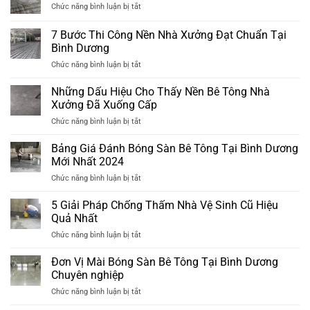
ở
Chức năng bình luận bị tắt
thấm
Các
mới
phương
nhất
7 Bước Thi Công Nền Nhà Xưởng Đạt Chuẩn Tại
pháp
2025
Bình Dương
chống
ở
Chức năng bình luận bị tắt
thấm
7
mới
Bước
2025
Những Dấu Hiệu Cho Thấy Nền Bê Tông Nhà
Thi
Xưởng Đã Xuống Cấp
Công
ở
Chức năng bình luận bị tắt
Nền
Những
Nhà
Dấu
Bảng Giá Đánh Bóng Sàn Bê Tông Tại Bình Dương
Xưởng
Hiệu
Đạt
Mới Nhất 2024
Cho
Chuẩn
ở
Chức năng bình luận bị tắt
Thấy
Tại
Bảng
Nền
Bình
Giá
5 Giải Pháp Chống Thấm Nhà Vệ Sinh Cũ Hiệu
Bê
Dương
Đánh
Tông
Quả Nhất
Bóng
Nhà
ở
Chức năng bình luận bị tắt
Sàn
Xưởng
5
Bê
Đã
Giải
Đơn Vị Mài Bóng Sàn Bê Tông Tại Bình Dương
Tông
Xuống
Pháp
Tại
Chuyên nghiệp
Cấp
Chống
Bình
ở
Chức năng bình luận bị tắt
Thấm
Dương
Đơn
Nhà
Mới