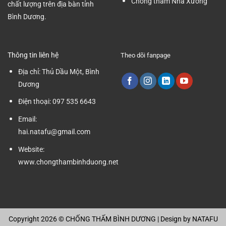
Chống thấm Nhà Xưởng
chất lượng trên địa bàn tỉnh
Bình Dương.
Thông tin liên hệ
Theo dõi fanpage
Địa chỉ:
Thủ Dầu Một, Bình
Dương
Điện thoại:
097 535 6643
Email:
hai.natafu@gmail.com
Website:
www.chongthambinhduong.net
Copyright 2026 ©
CHỐNG THẤM BÌNH DƯƠNG
| Design by
NATAFU