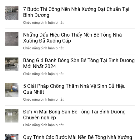
Các
mới
phương
nhất
7 Bước Thi Công Nền Nhà Xưởng Đạt Chuẩn Tại
pháp
2025
Bình Dương
chống
ở
Chức năng bình luận bị tắt
thấm
7
mới
Bước
2025
Những Dấu Hiệu Cho Thấy Nền Bê Tông Nhà
Thi
Xưởng Đã Xuống Cấp
Công
ở
Chức năng bình luận bị tắt
Nền
Những
Nhà
Dấu
Bảng Giá Đánh Bóng Sàn Bê Tông Tại Bình Dương
Xưởng
Hiệu
Đạt
Mới Nhất 2024
Cho
Chuẩn
ở
Chức năng bình luận bị tắt
Thấy
Tại
Bảng
Nền
Bình
Giá
5 Giải Pháp Chống Thấm Nhà Vệ Sinh Cũ Hiệu
Bê
Dương
Đánh
Tông
Quả Nhất
Bóng
Nhà
ở
Chức năng bình luận bị tắt
Sàn
Xưởng
5
Bê
Đã
Giải
Đơn Vị Mài Bóng Sàn Bê Tông Tại Bình Dương
Tông
Xuống
Pháp
Tại
Chuyên nghiệp
Cấp
Chống
Bình
ở
Chức năng bình luận bị tắt
Thấm
Dương
Đơn
Nhà
Mới
Vị
Quy Trình Các Bước Mài Nền Bê Tông Nhà Xưởng
Vệ
Nhất