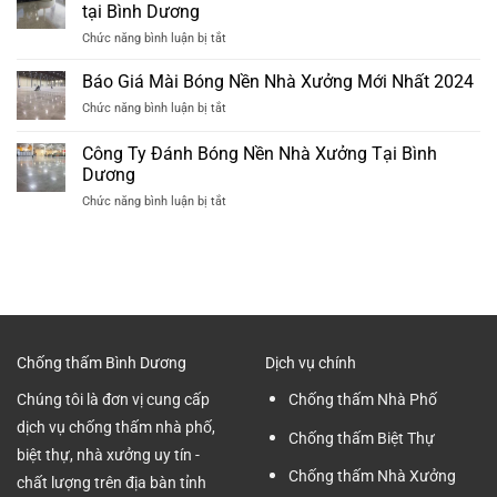
Mài
Sinh
tại Bình Dương
2024
Bóng
Cũ
ở
Chức năng bình luận bị tắt
Sàn
Hiệu
Quy
Bê
Quả
Trình
Báo Giá Mài Bóng Nền Nhà Xưởng Mới Nhất 2024
Tông
Nhất
Các
Tại
ở
Chức năng bình luận bị tắt
Bước
Bình
Báo
Mài
Dương
Giá
Công Ty Đánh Bóng Nền Nhà Xưởng Tại Bình
Nền
Chuyên
Mài
Bê
Dương
nghiệp
Bóng
Tông
ở
Chức năng bình luận bị tắt
Nền
Nhà
Công
Nhà
Xưởng
Ty
Xưởng
tại
Đánh
Mới
Bình
Bóng
Nhất
Dương
Nền
2024
Nhà
Xưởng
Tại
Chống thấm Bình Dương
Dịch vụ chính
Bình
Dương
Chúng tôi là đơn vị cung cấp
Chống thấm Nhà Phố
dịch vụ chống thấm nhà phố,
Chống thấm Biệt Thự
biệt thự, nhà xưởng uy tín -
Chống thấm Nhà Xưởng
chất lượng trên địa bàn tỉnh