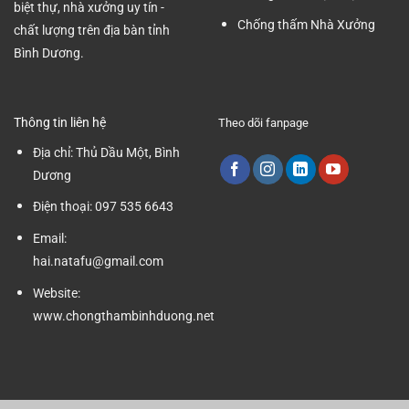
biệt thự, nhà xưởng uy tín -
Chống thấm Nhà Xưởng
chất lượng trên địa bàn tỉnh
Bình Dương.
Thông tin liên hệ
Theo dõi fanpage
Địa chỉ:
Thủ Dầu Một, Bình
Dương
Điện thoại:
097 535 6643
Email:
hai.natafu@gmail.com
Website:
www.chongthambinhduong.net