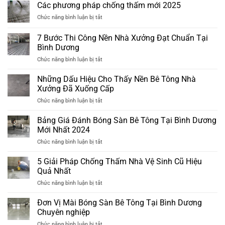
pháp
Các phương pháp chống thấm mới 2025
chống
ở
Chức năng bình luận bị tắt
thấm
Các
mới
phương
nhất
7 Bước Thi Công Nền Nhà Xưởng Đạt Chuẩn Tại
pháp
2025
Bình Dương
chống
ở
Chức năng bình luận bị tắt
thấm
7
mới
Bước
2025
Những Dấu Hiệu Cho Thấy Nền Bê Tông Nhà
Thi
Xưởng Đã Xuống Cấp
Công
ở
Chức năng bình luận bị tắt
Nền
Những
Nhà
Dấu
Bảng Giá Đánh Bóng Sàn Bê Tông Tại Bình Dương
Xưởng
Hiệu
Đạt
Mới Nhất 2024
Cho
Chuẩn
ở
Chức năng bình luận bị tắt
Thấy
Tại
Bảng
Nền
Bình
Giá
5 Giải Pháp Chống Thấm Nhà Vệ Sinh Cũ Hiệu
Bê
Dương
Đánh
Tông
Quả Nhất
Bóng
Nhà
ở
Chức năng bình luận bị tắt
Sàn
Xưởng
5
Bê
Đã
Giải
Đơn Vị Mài Bóng Sàn Bê Tông Tại Bình Dương
Tông
Xuống
Pháp
Tại
Chuyên nghiệp
Cấp
Chống
Bình
ở
Chức năng bình luận bị tắt