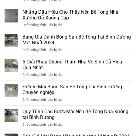
Chức năng bình luận bị tắt
thấm
7
mới
Bước
2025
Những Dấu Hiệu Cho Thấy Nền Bê Tông Nhà
Thi
Xưởng Đã Xuống Cấp
Công
ở
Chức năng bình luận bị tắt
Nền
Những
Nhà
Dấu
Bảng Giá Đánh Bóng Sàn Bê Tông Tại Bình Dương
Xưởng
Hiệu
Đạt
Mới Nhất 2024
Cho
Chuẩn
ở
Chức năng bình luận bị tắt
Thấy
Tại
Bảng
Nền
Bình
Giá
5 Giải Pháp Chống Thấm Nhà Vệ Sinh Cũ Hiệu
Bê
Dương
Đánh
Tông
Quả Nhất
Bóng
Nhà
ở
Chức năng bình luận bị tắt
Sàn
Xưởng
5
Bê
Đã
Giải
Đơn Vị Mài Bóng Sàn Bê Tông Tại Bình Dương
Tông
Xuống
Pháp
Tại
Chuyên nghiệp
Cấp
Chống
Bình
ở
Chức năng bình luận bị tắt
Thấm
Dương
Đơn
Nhà
Mới
Vị
Quy Trình Các Bước Mài Nền Bê Tông Nhà Xưởng
Vệ
Nhất
Mài
Sinh
tại Bình Dương
2024
Bóng
Cũ
ở
Chức năng bình luận bị tắt
Sàn
Hiệu
Quy
Bê
Quả
Trình
Tông