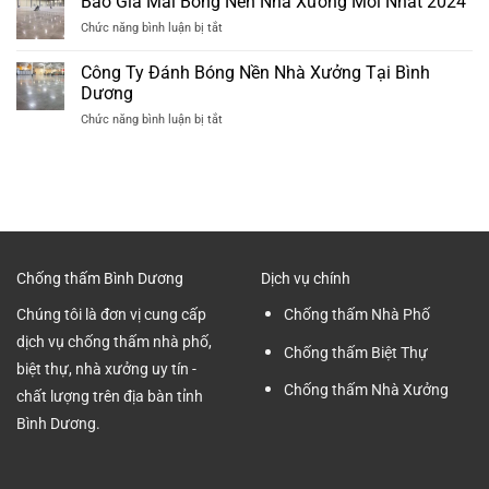
Báo Giá Mài Bóng Nền Nhà Xưởng Mới Nhất 2024
Nhất
Các
Tại
ở
Chức năng bình luận bị tắt
Bước
Bình
Báo
Mài
Dương
Giá
Công Ty Đánh Bóng Nền Nhà Xưởng Tại Bình
Nền
Chuyên
Mài
Bê
Dương
nghiệp
Bóng
Tông
ở
Chức năng bình luận bị tắt
Nền
Nhà
Công
Nhà
Xưởng
Ty
Xưởng
tại
Đánh
Mới
Bình
Bóng
Nhất
Dương
Nền
2024
Nhà
Xưởng
Tại
Chống thấm Bình Dương
Dịch vụ chính
Bình
Dương
Chúng tôi là đơn vị cung cấp
Chống thấm Nhà Phố
dịch vụ chống thấm nhà phố,
Chống thấm Biệt Thự
biệt thự, nhà xưởng uy tín -
Chống thấm Nhà Xưởng
chất lượng trên địa bàn tỉnh
Bình Dương.