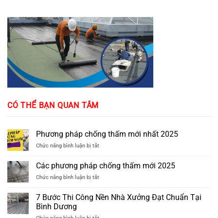
CÓ THỂ BẠN QUAN TÂM
Phương pháp chống thấm mới nhất 2025
ở
Chức năng bình luận bị tắt
Phương
pháp
Các phương pháp chống thấm mới 2025
chống
ở
Chức năng bình luận bị tắt
thấm
Các
mới
phương
nhất
7 Bước Thi Công Nền Nhà Xưởng Đạt Chuẩn Tại
pháp
2025
Bình Dương
chống
ở