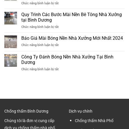
ở
Chức năng bình luận bị tắt
Thấm
Dương
Đơn
Nhà
Mới
Vị
Quy Trình Các Bước Mài Nền Bê Tông Nhà Xưởng
Vệ
Nhất
Mài
Sinh
tại Bình Dương
2024
Bóng
Cũ
ở
Chức năng bình luận bị tắt
Sàn
Hiệu
Quy
Bê
Quả
Trình
Báo Giá Mài Bóng Nền Nhà Xưởng Mới Nhất 2024
Tông
Nhất
Các
Tại
ở
Chức năng bình luận bị tắt
Bước
Bình
Báo
Mài
Dương
Giá
Công Ty Đánh Bóng Nền Nhà Xưởng Tại Bình
Nền
Chuyên
Mài
Bê
Dương
nghiệp
Bóng
Tông
ở
Chức năng bình luận bị tắt
Nền
Nhà
Công
Nhà
Xưởng
Ty
Xưởng
tại
Đánh
Mới
Bình
Bóng
Nhất
Dương
Nền
2024
Nhà
Xưởng
Tại
Chống thấm Bình Dương
Dịch vụ chính
Bình
Dương
Chúng tôi là đơn vị cung cấp
Chống thấm Nhà Phố
dịch vụ chống thấm nhà phố,