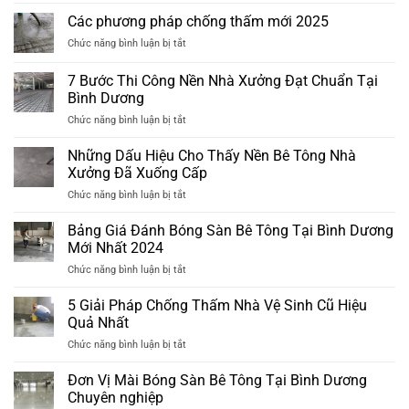
pháp
Các phương pháp chống thấm mới 2025
chống
ở
Chức năng bình luận bị tắt
thấm
Các
mới
phương
nhất
7 Bước Thi Công Nền Nhà Xưởng Đạt Chuẩn Tại
pháp
2025
Bình Dương
chống
ở
Chức năng bình luận bị tắt
thấm
7
mới
Bước
2025
Những Dấu Hiệu Cho Thấy Nền Bê Tông Nhà
Thi
Xưởng Đã Xuống Cấp
Công
ở
Chức năng bình luận bị tắt
Nền
Những
Nhà
Dấu
Bảng Giá Đánh Bóng Sàn Bê Tông Tại Bình Dương
Xưởng
Hiệu
Đạt
Mới Nhất 2024
Cho
Chuẩn
ở
Chức năng bình luận bị tắt
Thấy
Tại
Bảng
Nền
Bình
Giá
5 Giải Pháp Chống Thấm Nhà Vệ Sinh Cũ Hiệu
Bê
Dương
Đánh
Tông
Quả Nhất
Bóng
Nhà
ở
Chức năng bình luận bị tắt
Sàn
Xưởng
5
Bê
Đã
Giải
Đơn Vị Mài Bóng Sàn Bê Tông Tại Bình Dương
Tông
Xuống
Pháp
Tại
Chuyên nghiệp
Cấp
Chống
Bình