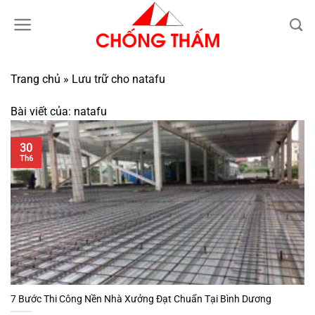
Bỏ
qua
nội
dung
Trang chủ
»
Lưu trữ cho natafu
Bài viết của:
natafu
30
Th6
7 Bước Thi Công Nền Nhà Xưởng Đạt Chuẩn Tại Bình Dương