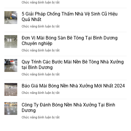
ở
Chức năng bình luận bị tắt
Thấy
Tại
Bảng
Nền
Bình
Giá
5 Giải Pháp Chống Thấm Nhà Vệ Sinh Cũ Hiệu
Bê
Dương
Đánh
Tông
Quả Nhất
Bóng
Nhà
ở
Chức năng bình luận bị tắt
Sàn
Xưởng
5
Bê
Đã
Giải
Đơn Vị Mài Bóng Sàn Bê Tông Tại Bình Dương
Tông
Xuống
Pháp
Tại
Chuyên nghiệp
Cấp
Chống
Bình
ở
Chức năng bình luận bị tắt
Thấm
Dương
Đơn
Nhà
Mới
Vị
Quy Trình Các Bước Mài Nền Bê Tông Nhà Xưởng
Vệ
Nhất
Mài
Sinh
tại Bình Dương
2024
Bóng
Cũ
ở
Chức năng bình luận bị tắt
Sàn
Hiệu
Quy
Bê
Quả
Trình
Báo Giá Mài Bóng Nền Nhà Xưởng Mới Nhất 2024
Tông
Nhất
Các
Tại
ở
Chức năng bình luận bị tắt
Bước
Bình
Báo
Mài
Dương
Giá
Công Ty Đánh Bóng Nền Nhà Xưởng Tại Bình
Nền
Chuyên
Mài
Bê
Dương
nghiệp
Bóng
Tông
ở
Chức năng bình luận bị tắt
Nền
Nhà
Công
Nhà
Xưởng
Ty
Xưởng
tại