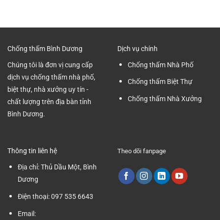
Đánh
Mới
Bình
Bóng
Nhất
Dương
Nền
2024
Nhà
Xưởng
Tại
Chống thấm Bình Dương
Dịch vụ chính
Bình
Dương
Chúng tôi là đơn vị cung cấp
Chống thấm Nhà Phố
dịch vụ chống thấm nhà phố,
Chống thấm Biệt Thự
biệt thự, nhà xưởng uy tín -
Chống thấm Nhà Xưởng
chất lượng trên địa bàn tỉnh
Bình Dương.
Thông tin liên hệ
Theo dõi fanpage
Địa chỉ:
Thủ Dầu Một, Bình
Dương
Điện thoại:
097 535 6643
Email: