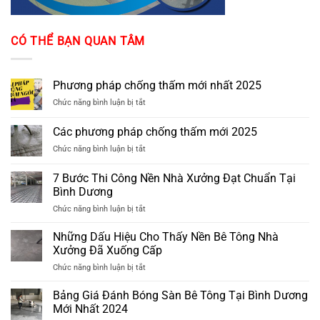
CÓ THỂ BẠN QUAN TÂM
Phương pháp chống thấm mới nhất 2025
ở
Chức năng bình luận bị tắt
Phương
pháp
Các phương pháp chống thấm mới 2025
chống
ở
Chức năng bình luận bị tắt
thấm
Các
mới
phương
nhất
7 Bước Thi Công Nền Nhà Xưởng Đạt Chuẩn Tại
pháp
2025
Bình Dương
chống
ở
Chức năng bình luận bị tắt
thấm
7
mới
Bước
2025
Những Dấu Hiệu Cho Thấy Nền Bê Tông Nhà
Thi
Xưởng Đã Xuống Cấp
Công
ở
Chức năng bình luận bị tắt
Nền
Những
Nhà
Dấu
Bảng Giá Đánh Bóng Sàn Bê Tông Tại Bình Dương
Xưởng
Hiệu
Đạt
Mới Nhất 2024
Cho
Chuẩn