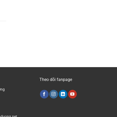
Theo dõi fanpage
ơng
duong.net