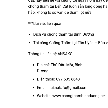
Cát, hãy liên hệ với chúng tôi ngay hôm nay để
chống thấm tại Bến Cát luôn sẵn lòng đồng h
hảo, không lo sợ vấn đề thấm lọt nữa!
***Bài viết liên quan:
Dịch vụ chống thấm tại Bình Dương
Thi công Chống Thấm tại Tân Uyên – Bảo v
Thông tin liên hệ
ANSAKO
:
Địa chỉ:
Thủ Dầu Một,
Bình
Dương
Điện thoại:
097 535 6643
Email:
hai.natafu@gmail.com
Website:
www.chongthambinhduong.net