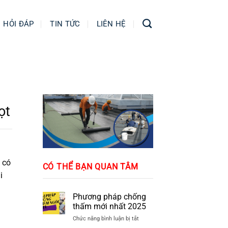
HỎI ĐÁP
TIN TỨC
LIÊN HỆ
ọt
 có
CÓ THỂ BẠN QUAN TÂM
i
Phương pháp chống
thấm mới nhất 2025
ở
Chức năng bình luận bị tắt
Phương