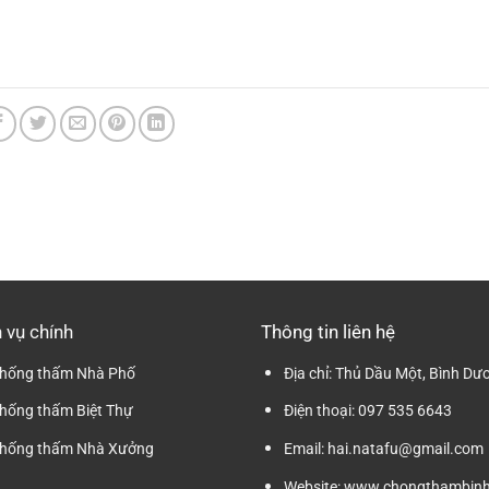
 vụ chính
Thông tin liên hệ
hống thấm Nhà Phố
Địa chỉ:
Thủ Dầu Một, Bình Dư
hống thấm Biệt Thự
Điện thoại:
097 535 6643
hống thấm Nhà Xưởng
Email:
hai.natafu@gmail.com
Website:
www.chongthambinh