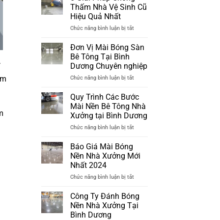
Đánh
Nhà
Thấm Nhà Vệ Sinh Cũ
Bóng
Xưởng
Hiệu Quả Nhất
Sàn
Đã
ở
Chức năng bình luận bị tắt
Bê
Xuống
5
Tông
Cấp
Giải
Tại
Đơn Vị Mài Bóng Sàn
Pháp
Bình
Bê Tông Tại Bình
Chống
Dương
Dương Chuyên nghiệp
ỉ
Thấm
Mới
ẩm
ở
Chức năng bình luận bị tắt
Nhà
Nhất
Đơn
Vệ
2024
Vị
Sinh
Quy Trình Các Bước
Mài
Cũ
Mài Nền Bê Tông Nhà
Bóng
Hiệu
m
Xưởng tại Bình Dương
Sàn
Quả
ở
Chức năng bình luận bị tắt
Bê
Nhất
Quy
Tông
Trình
Tại
Báo Giá Mài Bóng
Các
Bình
Nền Nhà Xưởng Mới
Bước
Dương
Nhất 2024
Mài
Chuyên
ở
Chức năng bình luận bị tắt
Nền
nghiệp
Báo
Bê
Giá
Tông
Công Ty Đánh Bóng
Mài
Nhà
Nền Nhà Xưởng Tại
Bóng
Xưởng
Bình Dương
Nền
tại