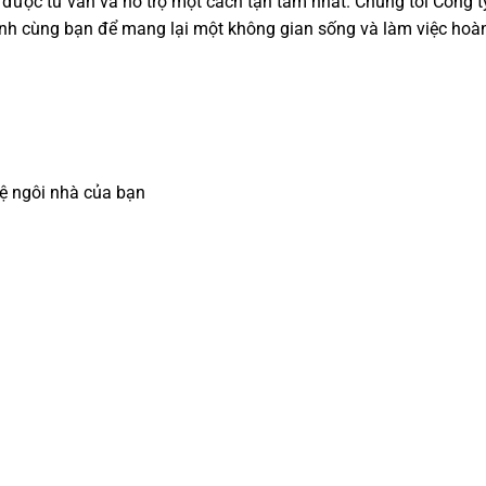
 được tư vấn và hỗ trợ một cách tận tâm nhất. Chúng tôi Công t
ành cùng bạn để mang lại một không gian sống và làm việc hoà
ệ ngôi nhà của bạn