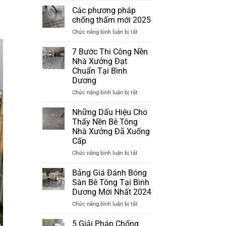
pháp
Các phương pháp
chống
chống thấm mới 2025
thấm
ở
Chức năng bình luận bị tắt
mới
Các
nhất
phương
7 Bước Thi Công Nền
2025
pháp
Nhà Xưởng Đạt
chống
Chuẩn Tại Bình
thấm
Dương
mới
2025
ở
Chức năng bình luận bị tắt
7
Bước
Những Dấu Hiệu Cho
Thi
Thấy Nền Bê Tông
Công
Nhà Xưởng Đã Xuống
Nền
Cấp
Nhà
Xưởng
ở
Chức năng bình luận bị tắt
Đạt
Những
Chuẩn
Dấu
Bảng Giá Đánh Bóng
Tại
Hiệu
Sàn Bê Tông Tại Bình
Bình
Cho
Dương Mới Nhất 2024
Dương
Thấy
ở
Chức năng bình luận bị tắt
Nền
Bảng
Bê
Giá
Tông
5 Giải Pháp Chống