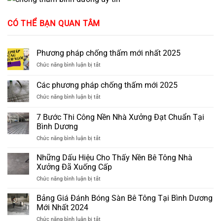
CÓ THỂ BẠN QUAN TÂM
Phương pháp chống thấm mới nhất 2025
ở
Chức năng bình luận bị tắt
Phương
pháp
Các phương pháp chống thấm mới 2025
chống
ở
Chức năng bình luận bị tắt
thấm
Các
mới
phương
nhất
7 Bước Thi Công Nền Nhà Xưởng Đạt Chuẩn Tại
pháp
2025
Bình Dương
chống
ở
Chức năng bình luận bị tắt
thấm
7
mới
Bước
2025
Những Dấu Hiệu Cho Thấy Nền Bê Tông Nhà
Thi
Xưởng Đã Xuống Cấp
Công
ở
Chức năng bình luận bị tắt
Nền
Những
Nhà
Dấu
Bảng Giá Đánh Bóng Sàn Bê Tông Tại Bình Dương
Xưởng
Hiệu
Đạt
Mới Nhất 2024
Cho
Chuẩn
ở
Chức năng bình luận bị tắt
Thấy