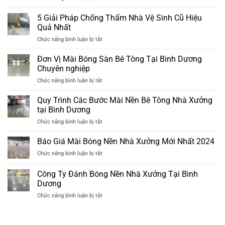
Tại
Bảng
Nền
Bình
Giá
5 Giải Pháp Chống Thấm Nhà Vệ Sinh Cũ Hiệu
Bê
Dương
Đánh
Tông
Quả Nhất
Bóng
Nhà
ở
Chức năng bình luận bị tắt
Sàn
Xưởng
5
Bê
Đã
Giải
Đơn Vị Mài Bóng Sàn Bê Tông Tại Bình Dương
Tông
Xuống
Pháp
Tại
Chuyên nghiệp
Cấp
Chống
Bình
ở
Chức năng bình luận bị tắt
Thấm
Dương
Đơn
Nhà
Mới
Vị
Quy Trình Các Bước Mài Nền Bê Tông Nhà Xưởng
Vệ
Nhất
Mài
Sinh
tại Bình Dương
2024
Bóng
Cũ
ở
Chức năng bình luận bị tắt
Sàn
Hiệu
Quy
Bê
Quả
Trình
Báo Giá Mài Bóng Nền Nhà Xưởng Mới Nhất 2024
Tông
Nhất
Các
Tại
ở
Chức năng bình luận bị tắt
Bước
Bình
Báo
Mài
Dương
Giá
Công Ty Đánh Bóng Nền Nhà Xưởng Tại Bình
Nền
Chuyên
Mài
Bê
Dương
nghiệp
Bóng
Tông
ở
Chức năng bình luận bị tắt
Nền
Nhà
Công
Nhà
Xưởng
Ty
Xưởng
tại
Đánh
Mới
Bình