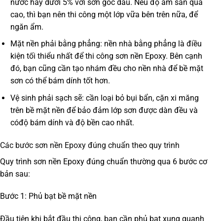
nước hay dưới 5% với sơn gốc dầu. Nếu độ ẩm sàn quá
cao, thì bạn nên thi công một lớp vữa bên trên nữa, để
ngăn ẩm.
Mặt nền phải bằng phẳng
: nền nhà bằng phẳng là điều
kiện tối thiểu nhất để thi công sơn nền Epoxy. Bên cạnh
đó, bạn cũng cần tạo nhám đều cho nền nhà để bề mặt
sơn có thể bám dính tốt hơn.
Vệ sinh phải sạch sẽ
: cần loại bỏ bụi bẩn, cặn xi măng
trên bề mặt nền để bảo đảm lớp sơn được dàn đều và
cóđộ bám dính và độ bền cao nhất.
Các bước sơn nền Epoxy đúng chuẩn theo quy trình
Quy trình sơn nền Epoxy
đúng chuẩn thường qua 6 bước cơ
bản sau:
Bước 1: Phủ bạt bề mặt nền
Đầu tiên khi bắt đầu thi công, bạn cần phủ bạt xung quanh