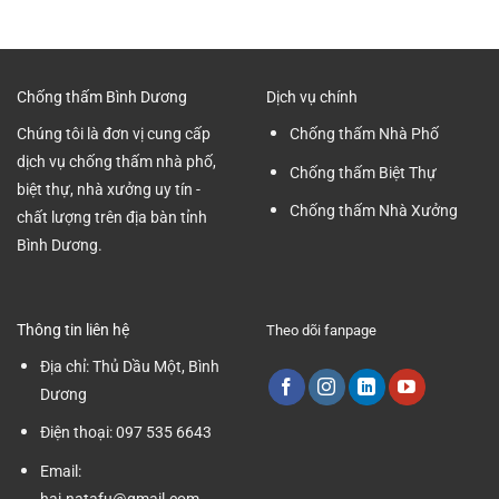
Bóng
Nhất
Dương
Nền
2024
Nhà
Xưởng
Tại
Chống thấm Bình Dương
Dịch vụ chính
Bình
Dương
Chúng tôi là đơn vị cung cấp
Chống thấm Nhà Phố
dịch vụ chống thấm nhà phố,
Chống thấm Biệt Thự
biệt thự, nhà xưởng uy tín -
Chống thấm Nhà Xưởng
chất lượng trên địa bàn tỉnh
Bình Dương.
Thông tin liên hệ
Theo dõi fanpage
Địa chỉ:
Thủ Dầu Một, Bình
Dương
Điện thoại:
097 535 6643
Email:
hai.natafu@gmail.com