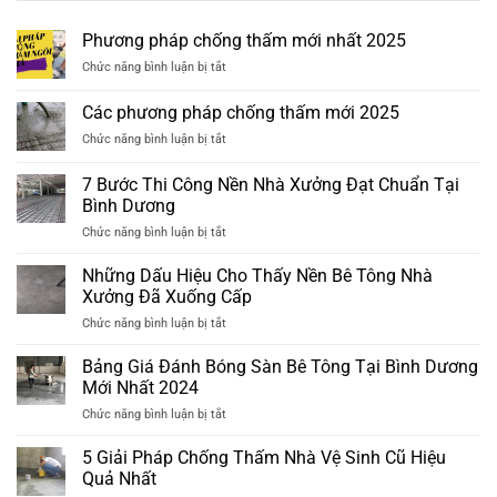
Phương pháp chống thấm mới nhất 2025
ở
Chức năng bình luận bị tắt
Phương
pháp
Các phương pháp chống thấm mới 2025
chống
ở
Chức năng bình luận bị tắt
thấm
Các
mới
phương
nhất
7 Bước Thi Công Nền Nhà Xưởng Đạt Chuẩn Tại
pháp
2025
Bình Dương
chống
ở
Chức năng bình luận bị tắt
thấm
7
mới
Bước
2025
Những Dấu Hiệu Cho Thấy Nền Bê Tông Nhà
Thi
Xưởng Đã Xuống Cấp
Công
ở
Chức năng bình luận bị tắt
Nền
Những
Nhà
Dấu
Bảng Giá Đánh Bóng Sàn Bê Tông Tại Bình Dương
Xưởng
Hiệu
Đạt
Mới Nhất 2024
Cho
Chuẩn
ở
Chức năng bình luận bị tắt
Thấy
Tại
Bảng
Nền
Bình
Giá
5 Giải Pháp Chống Thấm Nhà Vệ Sinh Cũ Hiệu
Bê
Dương
Đánh
Tông
Quả Nhất
Bóng
Nhà