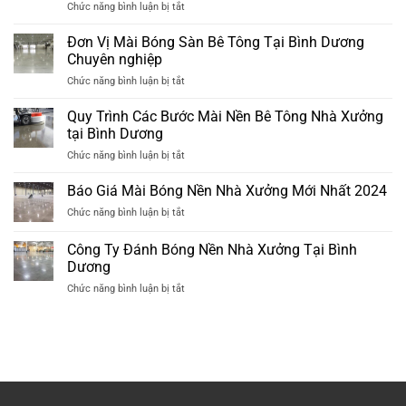
ở
Chức năng bình luận bị tắt
Sàn
Xưởng
5
Bê
Đã
Giải
Đơn Vị Mài Bóng Sàn Bê Tông Tại Bình Dương
Tông
Xuống
Pháp
Tại
Chuyên nghiệp
Cấp
Chống
Bình
ở
Chức năng bình luận bị tắt
Thấm
Dương
Đơn
Nhà
Mới
Vị
Quy Trình Các Bước Mài Nền Bê Tông Nhà Xưởng
Vệ
Nhất
Mài
Sinh
tại Bình Dương
2024
Bóng
Cũ
ở
Chức năng bình luận bị tắt
Sàn
Hiệu
Quy
Bê
Quả
Trình
Báo Giá Mài Bóng Nền Nhà Xưởng Mới Nhất 2024
Tông
Nhất
Các
Tại
ở
Chức năng bình luận bị tắt
Bước
Bình
Báo
Mài
Dương
Giá
Công Ty Đánh Bóng Nền Nhà Xưởng Tại Bình
Nền
Chuyên
Mài
Bê
Dương
nghiệp
Bóng
Tông
ở
Chức năng bình luận bị tắt
Nền
Nhà
Công
Nhà
Xưởng
Ty
Xưởng
tại
Đánh
Mới
Bình
Bóng
Nhất
Dương
Nền
2024
Nhà
Xưởng