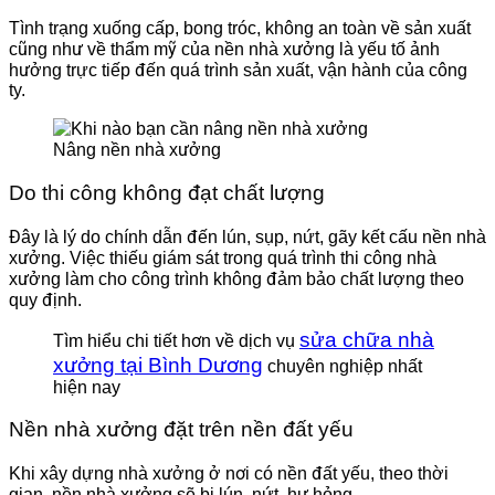
Tình trạng xuống cấp, bong tróc, không an toàn về sản xuất
cũng như về thẩm mỹ của nền nhà xưởng là yếu tố ảnh
hưởng trực tiếp đến quá trình sản xuất, vận hành của công
ty.
Nâng nền nhà xưởng
Do thi công không đạt chất lượng
Đây là lý do chính dẫn đến lún, sụp, nứt, gãy kết cấu nền nhà
xưởng. Việc thiếu giám sát trong quá trình thi công nhà
xưởng làm cho công trình không đảm bảo chất lượng theo
quy định.
sửa chữa nhà
Tìm hiểu chi tiết hơn về dịch vụ
xưởng tại Bình Dương
chuyên nghiệp nhất
hiện nay
Nền nhà xưởng đặt trên nền đất yếu
Khi xây dựng nhà xưởng ở nơi có nền đất yếu, theo thời
gian, nền nhà xưởng sẽ bị lún, nứt, hư hỏng…