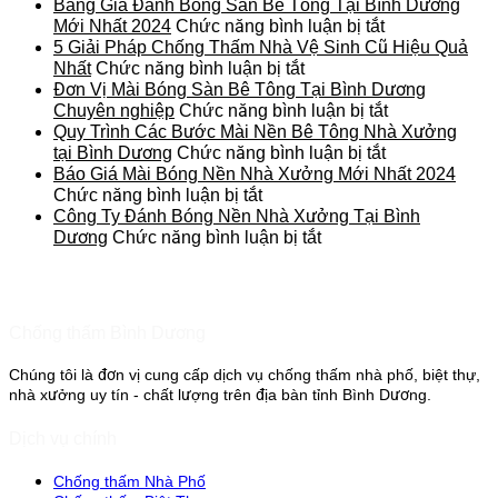
thấm
Thi
Những
Bảng Giá Đánh Bóng Sàn Bê Tông Tại Bình Dương
mới
Công
Dấu
ở
Mới Nhất 2024
Chức năng bình luận bị tắt
2025
Nền
Hiệu
Bảng
5 Giải Pháp Chống Thấm Nhà Vệ Sinh Cũ Hiệu Quả
Nhà
Cho
Giá
ở
Nhất
Chức năng bình luận bị tắt
Thấy
Xưởng
Đánh
5
Đơn Vị Mài Bóng Sàn Bê Tông Tại Bình Dương
Nền
Đạt
Bóng
Giải
ở
Chuyên nghiệp
Chức năng bình luận bị tắt
Bê
Chuẩn
Sàn
Pháp
Đơn
Quy Trình Các Bước Mài Nền Bê Tông Nhà Xưởng
Tông
Tại
Bê
Chống
Vị
ở
tại Bình Dương
Chức năng bình luận bị tắt
Nhà
Bình
Tông
Thấm
Mài
Quy
Báo Giá Mài Bóng Nền Nhà Xưởng Mới Nhất 2024
Xưởng
Dương
Tại
Nhà
Bóng
Trình
ở
Chức năng bình luận bị tắt
Đã
Bình
Vệ
Sàn
Các
Báo
Công Ty Đánh Bóng Nền Nhà Xưởng Tại Bình
Xuống
Sinh
Dương
Bê
Bước
Giá
ở
Dương
Chức năng bình luận bị tắt
Cấp
Mới
Cũ
Tông
Mài
Mài
Công
Nhất
Hiệu
Tại
Nền
Bóng
Ty
2024
Quả
Bình
Bê
Nền
Đánh
Nhất
Dương
Tông
Nhà
Bóng
Chuyên
Nhà
Chống thấm Bình Dương
Xưởng
Nền
nghiệp
Xưởng
Mới
Nhà
tại
Nhất
Chúng tôi là đơn vị cung cấp dịch vụ chống thấm nhà phố, biệt thự,
Xưởng
Bình
2024
nhà xưởng uy tín - chất lượng trên địa bàn tỉnh Bình Dương.
Tại
Dương
Bình
Dương
Dịch vụ chính
Chống thấm Nhà Phố