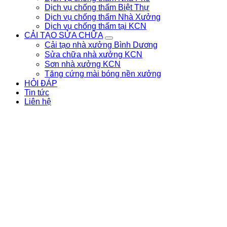
Dịch vụ chống thấm Biệt Thự
Dịch vụ chống thấm Nhà Xưởng
Dịch vụ chống thấm tại KCN
CẢI TẠO SỬA CHỮA
Cải tạo nhà xưởng Bình Dương
Sửa chữa nhà xưởng KCN
Sơn nhà xưởng KCN
Tăng cứng mài bóng nền xưởng
HỎI ĐÁP
Tin tức
Liên hệ