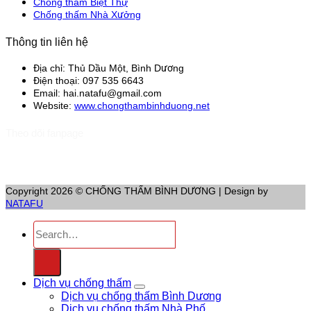
Chống thấm Biệt Thự
Chống thấm Nhà Xưởng
Thông tin liên hệ
Địa chỉ:
Thủ Dầu Một, Bình Dương
Điện thoại:
097 535 6643
Email:
hai.natafu@gmail.com
Website:
www.chongthambinhduong.net
Theo dõi fanpage
Copyright 2026 ©
CHỐNG THẤM BÌNH DƯƠNG
| Design by
NATAFU
Dịch vụ chống thấm
Dịch vụ chống thấm Bình Dương
Dịch vụ chống thấm Nhà Phố