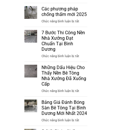
Phương
pháp
Các phương pháp
chống
chống thấm mới 2025
thấm
ở
Chức năng bình luận bị tắt
mới
Các
nhất
phương
7 Bước Thi Công Nền
2025
pháp
Nhà Xưởng Đạt
chống
Chuẩn Tại Bình
thấm
Dương
mới
2025
ở
Chức năng bình luận bị tắt
7
Bước
Những Dấu Hiệu Cho
Thi
Thấy Nền Bê Tông
Công
Nhà Xưởng Đã Xuống
Nền
Cấp
Nhà
Xưởng
ở
Chức năng bình luận bị tắt
Đạt
Những
Chuẩn
Dấu
Bảng Giá Đánh Bóng
Tại
Hiệu
Sàn Bê Tông Tại Bình
Bình
Cho
Dương Mới Nhất 2024
Dương
Thấy
ở
Chức năng bình luận bị tắt
Nền
Bảng
Bê
Giá