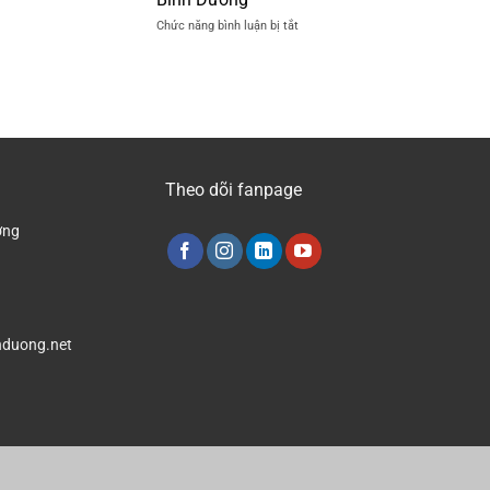
Nền
tại
ở
Chức năng bình luận bị tắt
Nhà
Bình
Công
Xưởng
Dương
Ty
Mới
Đánh
Nhất
Bóng
2024
Nền
Nhà
Xưởng
Tại
Theo dõi fanpage
Bình
Dương
ơng
duong.net