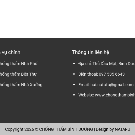
 vụ chính
Thông tin liên hệ
hống thấm Nhà Phố
Địa chỉ:
Thủ Dầu Một, Bình Dư
hống thấm Biệt Thự
Điện thoại:
097 535 6643
hống thấm Nhà Xưởng
Email:
hai.natafu@gmail.com
Website:
www.chongthambinh
Copyright 2026 ©
CHỐNG THẤM BÌNH DƯƠNG
| Design by
NATAFU