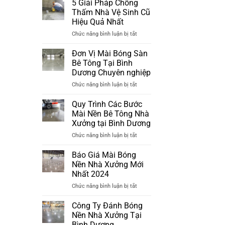
Tông
5 Giải Pháp Chống
Đánh
Nhà
Thấm Nhà Vệ Sinh Cũ
Bóng
Xưởng
Hiệu Quả Nhất
Sàn
Đã
ở
Chức năng bình luận bị tắt
Bê
Xuống
5
Tông
Cấp
Giải
Tại
Đơn Vị Mài Bóng Sàn
Pháp
Bình
Bê Tông Tại Bình
Chống
Dương
Dương Chuyên nghiệp
Thấm
Mới
ở
Chức năng bình luận bị tắt
Nhà
Nhất
Đơn
Vệ
2024
Vị
Sinh
Quy Trình Các Bước
Mài
Cũ
Mài Nền Bê Tông Nhà
Bóng
Hiệu
Xưởng tại Bình Dương
Sàn
Quả
ở
Chức năng bình luận bị tắt
Bê
Nhất
Quy
Tông
Trình
Tại
Báo Giá Mài Bóng
Các
Bình
Nền Nhà Xưởng Mới
Bước
Dương
Nhất 2024
Mài
Chuyên
ở
Chức năng bình luận bị tắt
Nền
nghiệp
Báo
Bê
Giá
Tông
Công Ty Đánh Bóng
Mài
Nhà
Nền Nhà Xưởng Tại
Bóng
Xưởng
Bình Dương