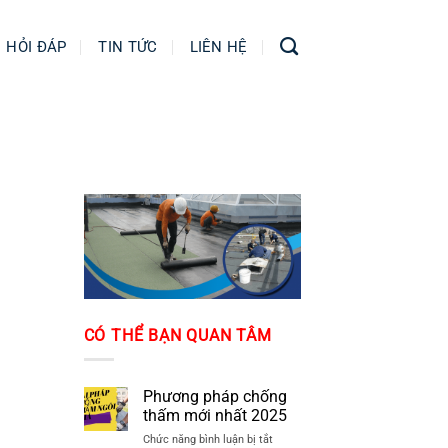
HỎI ĐÁP
TIN TỨC
LIÊN HỆ
CÓ THỂ BẠN QUAN TÂM
Phương pháp chống
thấm mới nhất 2025
ở
Chức năng bình luận bị tắt