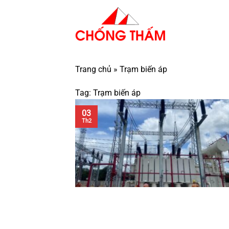
Bỏ
qua
nội
dung
Trang chủ
»
Trạm biến áp
Tag:
Trạm biến áp
03
Th2