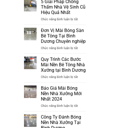
Tông
5 Giải Pháp Chống
Đánh
Nhà
Thấm Nhà Vệ Sinh Cũ
Bóng
Xưởng
Hiệu Quả Nhất
Sàn
Đã
ở
Chức năng bình luận bị tắt
Bê
Xuống
5
Tông
Cấp
Giải
Tại
Đơn Vị Mài Bóng Sàn
Pháp
Bình
Bê Tông Tại Bình
Chống
Dương
Dương Chuyên nghiệp
Thấm
Mới
ở
Chức năng bình luận bị tắt
Nhà
Nhất
Đơn
Vệ
2024
Vị
Sinh
Quy Trình Các Bước
Mài
Cũ
Mài Nền Bê Tông Nhà
Bóng
Hiệu
Xưởng tại Bình Dương
Sàn
Quả
ở
Chức năng bình luận bị tắt
Bê
Nhất
Quy
Tông
Trình
Tại
Báo Giá Mài Bóng
Các
Bình
Nền Nhà Xưởng Mới
Bước
Dương
Nhất 2024
Mài
Chuyên
ở
Chức năng bình luận bị tắt
Nền
nghiệp
Báo
Bê
Giá
Tông
Công Ty Đánh Bóng
Mài
Nhà
Nền Nhà Xưởng Tại
Bóng
Xưởng
Bình Dương