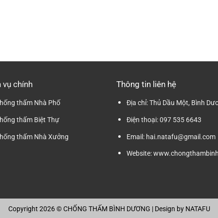
 vụ chính
Thông tin liên hệ
hống thấm Nhà Phố
Địa chỉ:
Thủ Dầu Một, Bình Dư
hống thấm Biệt Thự
Điện thoại:
097 535 6643
hống thấm Nhà Xưởng
Email:
hai.natafu@gmail.com
Website:
www.chongthambinh
Copyright 2026 ©
CHỐNG THẤM BÌNH DƯƠNG
| Design by
NATAFU