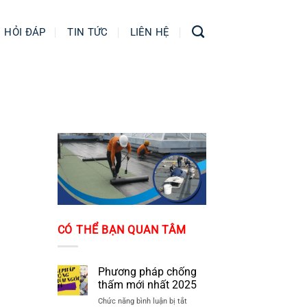
HỎI ĐÁP
TIN TỨC
LIÊN HỆ
CÓ THỂ BẠN QUAN TÂM
Phương pháp chống
thấm mới nhất 2025
ở
Chức năng bình luận bị tắt