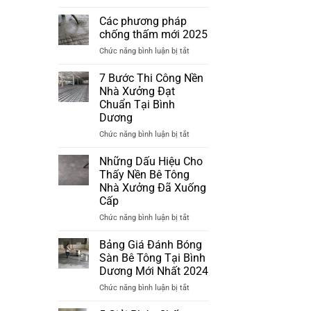
Phương
pháp
Các phương pháp
chống
chống thấm mới 2025
thấm
ở
Chức năng bình luận bị tắt
mới
Các
nhất
phương
7 Bước Thi Công Nền
2025
pháp
Nhà Xưởng Đạt
chống
Chuẩn Tại Bình
thấm
Dương
mới
2025
ở
Chức năng bình luận bị tắt
7
Bước
Những Dấu Hiệu Cho
Thi
Thấy Nền Bê Tông
Công
Nhà Xưởng Đã Xuống
Nền
Cấp
Nhà
Xưởng
ở
Chức năng bình luận bị tắt
Đạt
Những
Chuẩn
Dấu
Bảng Giá Đánh Bóng
Tại
Hiệu
Sàn Bê Tông Tại Bình
Bình
Cho
Dương Mới Nhất 2024
Dương
Thấy
ở
Chức năng bình luận bị tắt
Nền
Bảng
Bê
Giá