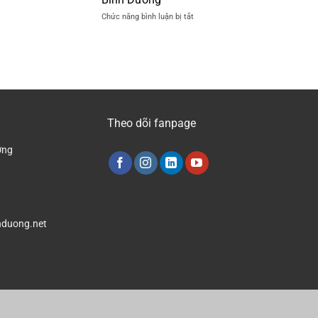
Nền
tại
ở
Chức năng bình luận bị tắt
Nhà
Bình
Công
Xưởng
Dương
Ty
Mới
Đánh
Nhất
Bóng
2024
Nền
Nhà
Xưởng
Tại
Theo dõi fanpage
Bình
Dương
ơng
duong.net