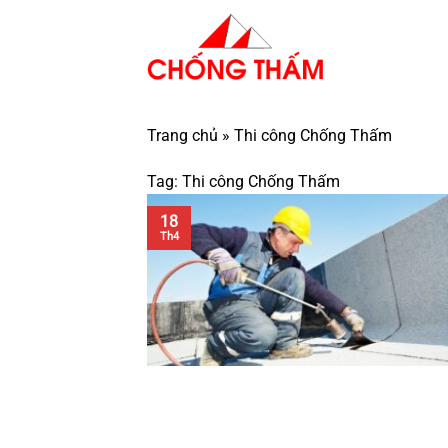
Bỏ
qua
nội
dung
Trang chủ
»
Thi công Chống Thấm
Tag:
Thi công Chống Thấm
18
Th4