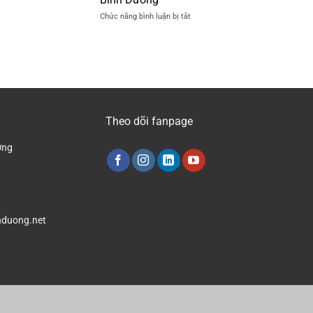
Nền
tại
ở
Chức năng bình luận bị tắt
Nhà
Bình
Công
Xưởng
Dương
Ty
Mới
Đánh
Nhất
Bóng
2024
Nền
Nhà
Xưởng
Tại
Theo dõi fanpage
Bình
Dương
ơng
duong.net