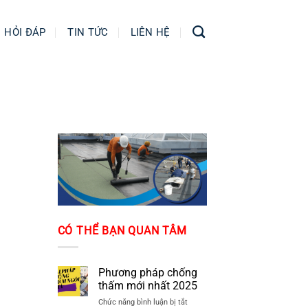
HỎI ĐÁP
TIN TỨC
LIÊN HỆ
CÓ THỂ BẠN QUAN TÂM
Phương pháp chống
thấm mới nhất 2025
ở
Chức năng bình luận bị tắt