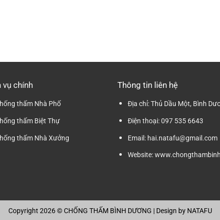
 vụ chính
Thông tin liên hệ
hống thấm Nhà Phố
Địa chỉ:
Thủ Dầu Một, Bình Dư
hống thấm Biệt Thự
Điện thoại:
097 535 6643
hống thấm Nhà Xưởng
Email:
hai.natafu@gmail.com
Website:
www.chongthambinh
Copyright 2026 ©
CHỐNG THẤM BÌNH DƯƠNG
| Design by
NATAFU