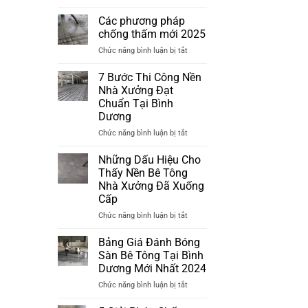
Phương
pháp
Các phương pháp
chống
chống thấm mới 2025
thấm
ở
Chức năng bình luận bị tắt
mới
Các
nhất
phương
7 Bước Thi Công Nền
2025
pháp
Nhà Xưởng Đạt
chống
Chuẩn Tại Bình
thấm
Dương
mới
2025
ở
Chức năng bình luận bị tắt
7
Bước
Những Dấu Hiệu Cho
Thi
Thấy Nền Bê Tông
Công
Nhà Xưởng Đã Xuống
Nền
Cấp
Nhà
Xưởng
ở
Chức năng bình luận bị tắt
Đạt
Những
Chuẩn
Dấu
Bảng Giá Đánh Bóng
Tại
Hiệu
Sàn Bê Tông Tại Bình
Bình
Cho
Dương Mới Nhất 2024
Dương
Thấy
ở
Chức năng bình luận bị tắt
Nền
Bảng
Bê
Giá