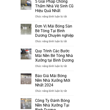
Tông
5 Giải Pháp Chống
Đánh
Nhà
Thấm Nhà Vệ Sinh Cũ
Bóng
Xưởng
Hiệu Quả Nhất
Sàn
Đã
ở
Chức năng bình luận bị tắt
Bê
Xuống
5
Tông
Cấp
Giải
Tại
Đơn Vị Mài Bóng Sàn
Pháp
Bình
Bê Tông Tại Bình
Chống
Dương
Dương Chuyên nghiệp
Thấm
Mới
ở
Chức năng bình luận bị tắt
Nhà
Nhất
Đơn
Vệ
2024
Vị
Sinh
Quy Trình Các Bước
Mài
Cũ
Mài Nền Bê Tông Nhà
Bóng
Hiệu
Xưởng tại Bình Dương
Sàn
Quả
ở
Chức năng bình luận bị tắt
Bê
Nhất
Quy
Tông
Trình
Tại
Báo Giá Mài Bóng
Các
Bình
Nền Nhà Xưởng Mới
Bước
Dương
Nhất 2024
Mài
Chuyên
ở
Chức năng bình luận bị tắt
Nền
nghiệp
Báo
Bê
Giá
Tông
Công Ty Đánh Bóng
Mài
Nhà
Nền Nhà Xưởng Tại
Bóng
Xưởng
Bình Dương