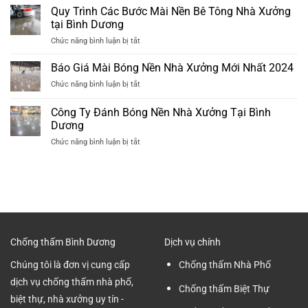
Vị
Quy Trình Các Bước Mài Nền Bê Tông Nhà Xưởng
Vệ
Nhất
Mài
Sinh
tại Bình Dương
2024
Bóng
Cũ
ở
Chức năng bình luận bị tắt
Sàn
Hiệu
Quy
Bê
Quả
Trình
Báo Giá Mài Bóng Nền Nhà Xưởng Mới Nhất 2024
Tông
Nhất
Các
Tại
ở
Chức năng bình luận bị tắt
Bước
Bình
Báo
Mài
Dương
Giá
Công Ty Đánh Bóng Nền Nhà Xưởng Tại Bình
Nền
Chuyên
Mài
Bê
Dương
nghiệp
Bóng
Tông
ở
Chức năng bình luận bị tắt
Nền
Nhà
Công
Nhà
Xưởng
Ty
Xưởng
tại
Đánh
Mới
Bình
Bóng
Nhất
Dương
Nền
2024
Nhà
Xưởng
Tại
Chống thấm Bình Dương
Dịch vụ chính
Bình
Dương
Chúng tôi là đơn vị cung cấp
Chống thấm Nhà Phố
dịch vụ chống thấm nhà phố,
Chống thấm Biệt Thự
biệt thự, nhà xưởng uy tín -