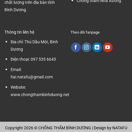
Chống thấm Nhà Xưởng
chất lượng trên địa bàn tỉnh
Bình Dương.
Thông tin liên hệ
Theo dõi fanpage
Địa chỉ:
Thủ Dầu Một, Bình
Dương
Điện thoại:
097 535 6643
Email:
hai.natafu@gmail.com
Website:
www.chongthambinhduong.net
Copyright 2026 ©
CHỐNG THẤM BÌNH DƯƠNG
| Design by
NATAFU