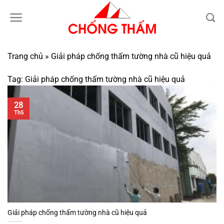
Bỏ
qua
nội
dung
Trang chủ
»
Giải pháp chống thấm tường nhà cũ hiệu quả
Tag:
Giải pháp chống thấm tường nhà cũ hiệu quả
28
Th5
Giải pháp chống thấm tường nhà cũ hiệu quả