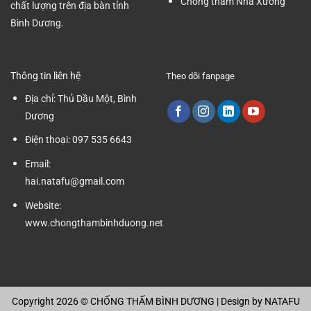
Chống thấm Nhà Xưởng
chất lượng trên địa bàn tỉnh
Bình Dương.
Thông tin liên hệ
Theo dõi fanpage
Địa chỉ:
Thủ Dầu Một, Bình
Dương
Điện thoại:
097 535 6643
Email:
hai.natafu@gmail.com
Website:
www.chongthambinhduong.net
Copyright 2026 ©
CHỐNG THẤM BÌNH DƯƠNG
| Design by
NATAFU