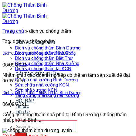
Bỏ
qua
nội
dung
Trang chủ
»
dịch vụ chống thấm
Tag:
dịch vụ chống thấm
Dịch vụ chống thấm
Dịch vụ chống thấm Bình Dương
Dịch vụ chống thấm Nhà Phố
Dịch vụ chống thấm tại KCN Bình Dương
Dịch vụ chống thấm Biệt Thự
Dịch vụ chống thấm Nhà Xưởng
06/09/2021
Dịch vụ chống thấm tại KCN
CẢI TẠO SỬA CHỮA
Nhằm giúp các doanh nghiệp có thể an tâm sản xuất để đạt
Cải tạo nhà xưởng Bình Dương
được hiệu ...
Sửa chữa nhà xưởng KCN
Sơn nhà xưởng KCN
Dịch vụ chống thấm nhà phố tại Bình Dương
Tăng cứng mài bóng nền xưởng
HỎI ĐÁP
06/09/2021
Tin tức
Liên hệ
Công ty chống thấm nhà phố tại Bình Dương Chống thấm
nhà phố tại Bình ...
Có thể bạn quan tâm