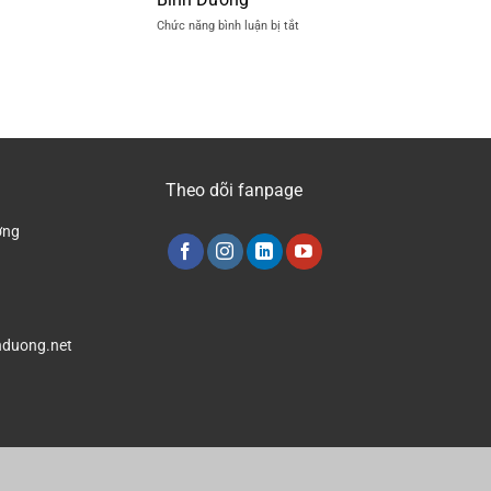
Nền
tại
ở
Chức năng bình luận bị tắt
Nhà
Bình
Công
Xưởng
Dương
Ty
Mới
Đánh
Nhất
Bóng
2024
Nền
Nhà
Xưởng
Tại
Theo dõi fanpage
Bình
Dương
ơng
duong.net