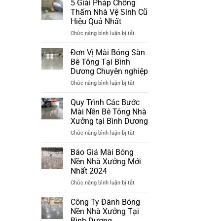
Tông
5 Giải Pháp Chống
Đánh
Nhà
Thấm Nhà Vệ Sinh Cũ
Bóng
Xưởng
Hiệu Quả Nhất
Sàn
Đã
ở
Chức năng bình luận bị tắt
Bê
Xuống
5
Tông
Cấp
Giải
Tại
Đơn Vị Mài Bóng Sàn
Pháp
Bình
Bê Tông Tại Bình
Chống
Dương
Dương Chuyên nghiệp
Thấm
Mới
ở
Chức năng bình luận bị tắt
Nhà
Nhất
Đơn
Vệ
2024
Vị
Sinh
Quy Trình Các Bước
Mài
Cũ
Mài Nền Bê Tông Nhà
Bóng
Hiệu
Xưởng tại Bình Dương
Sàn
Quả
ở
Chức năng bình luận bị tắt
Bê
Nhất
Quy
Tông
Trình
Tại
Báo Giá Mài Bóng
Các
Bình
Nền Nhà Xưởng Mới
Bước
Dương
Nhất 2024
Mài
Chuyên
ở
Chức năng bình luận bị tắt
Nền
nghiệp
Báo
Bê
Giá
Tông
Công Ty Đánh Bóng
Mài
Nhà
Nền Nhà Xưởng Tại
Bóng
Xưởng
Bình Dương