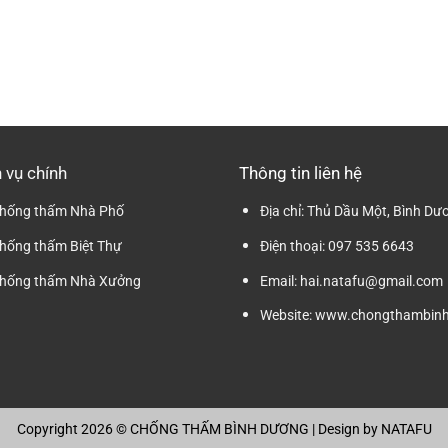
 vụ chính
Thông tin liên hệ
hống thấm Nhà Phố
Địa chỉ:
Thủ Dầu Một, Bình Dư
hống thấm Biệt Thự
Điện thoại:
097 535 6643
hống thấm Nhà Xưởng
Email:
hai.natafu@gmail.com
Website:
www.chongthambinh
Copyright 2026 ©
CHỐNG THẤM BÌNH DƯƠNG
| Design by
NATAFU