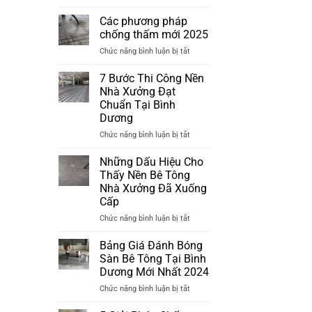
Phương
pháp
Các phương pháp
chống
chống thấm mới 2025
thấm
ở
Chức năng bình luận bị tắt
mới
Các
nhất
phương
7 Bước Thi Công Nền
2025
pháp
Nhà Xưởng Đạt
chống
Chuẩn Tại Bình
thấm
Dương
mới
2025
ở
Chức năng bình luận bị tắt
7
Bước
Những Dấu Hiệu Cho
Thi
Thấy Nền Bê Tông
Công
Nhà Xưởng Đã Xuống
Nền
Cấp
Nhà
Xưởng
ở
Chức năng bình luận bị tắt
Đạt
Những
Chuẩn
Dấu
Bảng Giá Đánh Bóng
Tại
Hiệu
Sàn Bê Tông Tại Bình
Bình
Cho
Dương Mới Nhất 2024
Dương
Thấy
ở
Chức năng bình luận bị tắt
Nền
Bảng
Bê
Giá