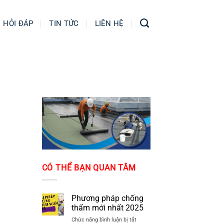
HỎI ĐÁP
TIN TỨC
LIÊN HỆ
CÓ THỂ BẠN QUAN TÂM
Phương pháp chống
thấm mới nhất 2025
ở
Chức năng bình luận bị tắt