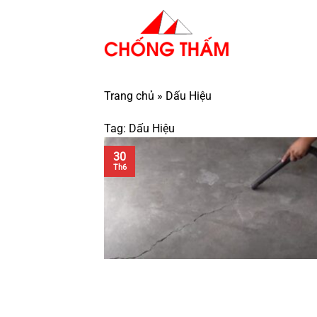
Bỏ
qua
nội
dung
Trang chủ
»
Dấu Hiệu
Tag:
Dấu Hiệu
30
Th6