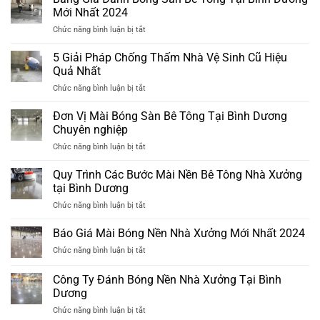
Hiệu
Đạt
Mới Nhất 2024
Cho
Chuẩn
ở
Chức năng bình luận bị tắt
Thấy
Tại
Bảng
Nền
Bình
Giá
5 Giải Pháp Chống Thấm Nhà Vệ Sinh Cũ Hiệu
Bê
Dương
Đánh
Tông
Quả Nhất
Bóng
Nhà
ở
Chức năng bình luận bị tắt
Sàn
Xưởng
5
Bê
Đã
Giải
Đơn Vị Mài Bóng Sàn Bê Tông Tại Bình Dương
Tông
Xuống
Pháp
Tại
Chuyên nghiệp
Cấp
Chống
Bình
ở
Chức năng bình luận bị tắt
Thấm
Dương
Đơn
Nhà
Mới
Vị
Quy Trình Các Bước Mài Nền Bê Tông Nhà Xưởng
Vệ
Nhất
Mài
Sinh
tại Bình Dương
2024
Bóng
Cũ
ở
Chức năng bình luận bị tắt
Sàn
Hiệu
Quy
Bê
Quả
Trình
Báo Giá Mài Bóng Nền Nhà Xưởng Mới Nhất 2024
Tông
Nhất
Các
Tại
ở
Chức năng bình luận bị tắt
Bước
Bình
Báo
Mài
Dương
Giá
Công Ty Đánh Bóng Nền Nhà Xưởng Tại Bình
Nền
Chuyên
Mài
Bê
Dương
nghiệp
Bóng
Tông
ở
Chức năng bình luận bị tắt
Nền
Nhà