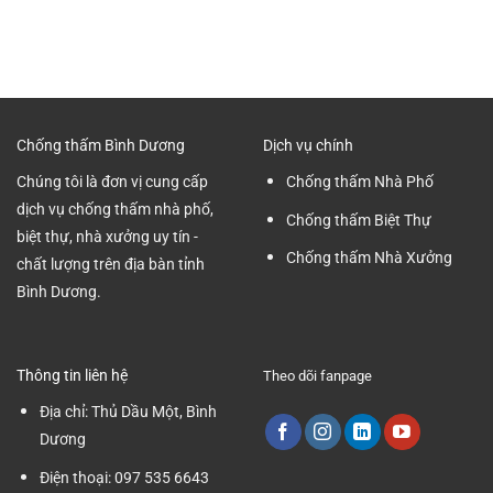
Công
Nhà
Xưởng
Ty
Xưởng
tại
Đánh
Mới
Bình
Bóng
Nhất
Dương
Nền
2024
Nhà
Xưởng
Tại
Chống thấm Bình Dương
Dịch vụ chính
Bình
Dương
Chúng tôi là đơn vị cung cấp
Chống thấm Nhà Phố
dịch vụ chống thấm nhà phố,
Chống thấm Biệt Thự
biệt thự, nhà xưởng uy tín -
Chống thấm Nhà Xưởng
chất lượng trên địa bàn tỉnh
Bình Dương.
Thông tin liên hệ
Theo dõi fanpage
Địa chỉ:
Thủ Dầu Một, Bình
Dương
Điện thoại:
097 535 6643