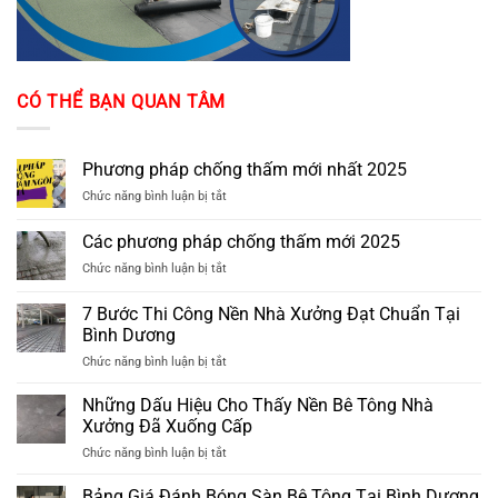
CÓ THỂ BẠN QUAN TÂM
Phương pháp chống thấm mới nhất 2025
ở
Chức năng bình luận bị tắt
Phương
pháp
Các phương pháp chống thấm mới 2025
chống
ở
Chức năng bình luận bị tắt
thấm
Các
mới
phương
nhất
7 Bước Thi Công Nền Nhà Xưởng Đạt Chuẩn Tại
pháp
2025
Bình Dương
chống
ở
Chức năng bình luận bị tắt
thấm
7
mới
Bước
2025
Những Dấu Hiệu Cho Thấy Nền Bê Tông Nhà
Thi
Xưởng Đã Xuống Cấp
Công
ở
Chức năng bình luận bị tắt
Nền
Những
Nhà
Dấu
Bảng Giá Đánh Bóng Sàn Bê Tông Tại Bình Dương
Xưởng