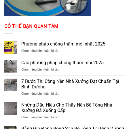
CÓ THỂ BẠN QUAN TÂM
Phương pháp chống thấm mới nhất 2025
ở
Chức năng bình luận bị tắt
Phương
pháp
Các phương pháp chống thấm mới 2025
chống
ở
Chức năng bình luận bị tắt
thấm
Các
mới
phương
nhất
7 Bước Thi Công Nền Nhà Xưởng Đạt Chuẩn Tại
pháp
2025
Bình Dương
chống
ở
Chức năng bình luận bị tắt
thấm
7
mới
Bước
2025
Những Dấu Hiệu Cho Thấy Nền Bê Tông Nhà
Thi
Xưởng Đã Xuống Cấp
Công
ở
Chức năng bình luận bị tắt
Nền
Những
Nhà
Dấu
Bảng Giá Đánh Bóng Sàn Bê Tông Tại Bình Dương
Xưởng