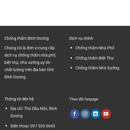
Công
Nhà
Xưởng
Ty
Xưởng
tại
Đánh
Mới
Bình
Bóng
Nhất
Dương
Nền
2024
Nhà
Xưởng
Tại
Chống thấm Bình Dương
Dịch vụ chính
Bình
Dương
Chúng tôi là đơn vị cung cấp
Chống thấm Nhà Phố
dịch vụ chống thấm nhà phố,
Chống thấm Biệt Thự
biệt thự, nhà xưởng uy tín -
Chống thấm Nhà Xưởng
chất lượng trên địa bàn tỉnh
Bình Dương.
Thông tin liên hệ
Theo dõi fanpage
Địa chỉ:
Thủ Dầu Một, Bình
Dương
Điện thoại:
097 535 6643