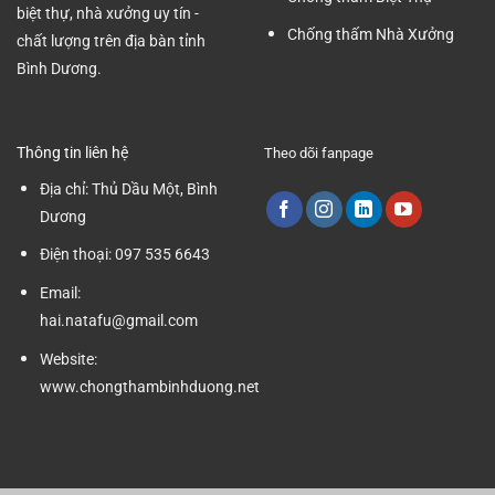
biệt thự, nhà xưởng uy tín -
Chống thấm Nhà Xưởng
chất lượng trên địa bàn tỉnh
Bình Dương.
Thông tin liên hệ
Theo dõi fanpage
Địa chỉ:
Thủ Dầu Một, Bình
Dương
Điện thoại:
097 535 6643
Email:
hai.natafu@gmail.com
Website:
www.chongthambinhduong.net