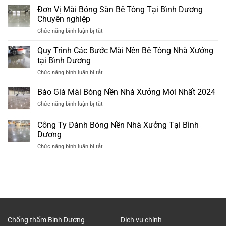
Đã
Giải
Đơn Vị Mài Bóng Sàn Bê Tông Tại Bình Dương
Tông
Xuống
Pháp
Tại
Chuyên nghiệp
Cấp
Chống
Bình
ở
Chức năng bình luận bị tắt
Thấm
Dương
Đơn
Nhà
Mới
Vị
Quy Trình Các Bước Mài Nền Bê Tông Nhà Xưởng
Vệ
Nhất
Mài
Sinh
tại Bình Dương
2024
Bóng
Cũ
ở
Chức năng bình luận bị tắt
Sàn
Hiệu
Quy
Bê
Quả
Trình
Báo Giá Mài Bóng Nền Nhà Xưởng Mới Nhất 2024
Tông
Nhất
Các
Tại
ở
Chức năng bình luận bị tắt
Bước
Bình
Báo
Mài
Dương
Giá
Công Ty Đánh Bóng Nền Nhà Xưởng Tại Bình
Nền
Chuyên
Mài
Bê
Dương
nghiệp
Bóng
Tông
ở
Chức năng bình luận bị tắt
Nền
Nhà
Công
Nhà
Xưởng
Ty
Xưởng
tại
Đánh
Mới
Bình
Bóng
Nhất
Dương
Nền
2024
Nhà
Xưởng
Tại
Chống thấm Bình Dương
Dịch vụ chính
Bình