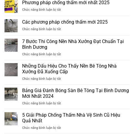
Phương pháp chống thấm mới nhất 2025
ở
Chức năng bình luận bị tắt
Phương
pháp
Các phương pháp chống thấm mới 2025
chống
ở
Chức năng bình luận bị tắt
thấm
Các
mới
phương
nhất
7 Bước Thi Công Nền Nhà Xưởng Đạt Chuẩn Tại
pháp
2025
Bình Dương
chống
ở
Chức năng bình luận bị tắt
thấm
7
mới
Bước
2025
Những Dấu Hiệu Cho Thấy Nền Bê Tông Nhà
Thi
Xưởng Đã Xuống Cấp
Công
ở
Chức năng bình luận bị tắt
Nền
Những
Nhà
Dấu
Bảng Giá Đánh Bóng Sàn Bê Tông Tại Bình Dương
Xưởng
Hiệu
Đạt
Mới Nhất 2024
Cho
Chuẩn
ở
Chức năng bình luận bị tắt
Thấy
Tại
Bảng
Nền
Bình
Giá
5 Giải Pháp Chống Thấm Nhà Vệ Sinh Cũ Hiệu
Bê
Dương
Đánh
Tông
Quả Nhất
Bóng
Nhà
ở
Chức năng bình luận bị tắt
Sàn
Xưởng
5
Bê