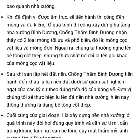
bao quanh nhà xưởng.
Khi đã định vị được tim trục, sẽ tiến hành thi công đến
móng và đà kiểng. Ở quá trình
thi công xây dựng hạ tầng
nhà xưởng Bình Dương
, Chống Thấm Bình Dương nhận
thấy có 2 loại móng tối ưu và phổ biến, đó là: móng cọc
vật liệu và móng đơn. Ngoài ra, chúng ta thường nghe tên
bê tông cốt thép, nhưng thực chất nó chỉ là tên gọi khác
của móng cọc vật liệu.
Sau khi san lắp hết đất nền, Chống Thấm Bình Dương tiến
hành đến khâu lu lèn nền đất dưới sự giám sát nghiêm
ngặt của các kỹ sư theo đúng tiến độ của bảng vẽ. Đơn vị
chúng tôi sẽ thực hiện lu lèn đá nền nhà xưởng, hiện nay
thồng thường là dạng bê tông cốt thép.
Cuối cùng của giai đoạn 1 là xây dựng nền nhà xưởng: ở
quá trình này đòi hỏi đúng quy trình và cần sự tỉ mỉ, cẩn
trọng không làm nứt sàn bê tông gây mất thẩm mỹ, ảnh