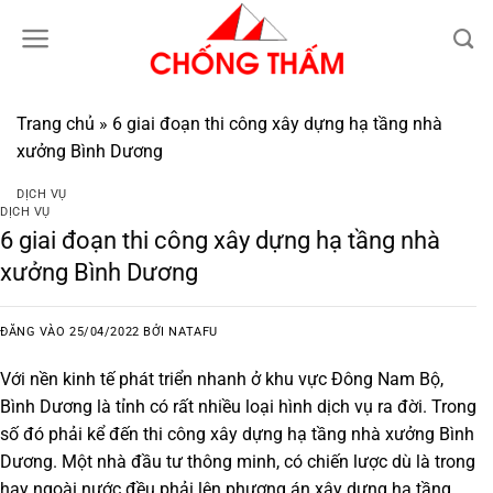
Bỏ
qua
nội
dung
Trang chủ
»
6 giai đoạn thi công xây dựng hạ tầng nhà
xưởng Bình Dương
DỊCH VỤ
DỊCH VỤ
6 giai đoạn thi công xây dựng hạ tầng nhà
xưởng Bình Dương
ĐĂNG VÀO
25/04/2022
BỞI
NATAFU
Với nền kinh tế phát triển nhanh ở khu vực Đông Nam Bộ,
Bình Dương là tỉnh có rất nhiều loại hình dịch vụ ra đời. Trong
số đó phải kể đến
thi công xây dựng hạ tầng nhà xưởng Bình
Dương
. Một nhà đầu tư thông minh, có chiến lược dù là trong
hay ngoài nước đều phải lên phương án xây dựng hạ tầng