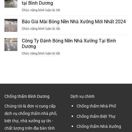
Mài
Sinh
tại Bình Dương
2024
Bóng
Cũ
ở
Chức năng bình luận bị tắt
Sàn
Hiệu
Quy
Bê
Quả
Trình
Báo Giá Mài Bóng Nền Nhà Xưởng Mới Nhất 2024
Tông
Nhất
Các
Tại
ở
Chức năng bình luận bị tắt
Bước
Bình
Báo
Mài
Dương
Giá
Công Ty Đánh Bóng Nền Nhà Xưởng Tại Bình
Nền
Chuyên
Mài
Bê
Dương
nghiệp
Bóng
Tông
ở
Chức năng bình luận bị tắt
Nền
Nhà
Công
Nhà
Xưởng
Ty
Xưởng
tại
Đánh
Mới
Bình
Bóng
Nhất
Dương
Nền
2024
Nhà
Xưởng
Tại
Chống thấm Bình Dương
Dịch vụ chính
Bình
Dương
Chúng tôi là đơn vị cung cấp
Chống thấm Nhà Phố
dịch vụ chống thấm nhà phố,
Chống thấm Biệt Thự
biệt thự, nhà xưởng uy tín -
Chống thấm Nhà Xưởng
chất lượng trên địa bàn tỉnh