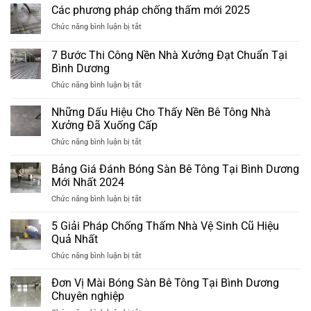
pháp
Các phương pháp chống thấm mới 2025
chống
ở
Chức năng bình luận bị tắt
thấm
Các
mới
phương
nhất
7 Bước Thi Công Nền Nhà Xưởng Đạt Chuẩn Tại
pháp
2025
Bình Dương
chống
ở
Chức năng bình luận bị tắt
thấm
7
mới
Bước
2025
Những Dấu Hiệu Cho Thấy Nền Bê Tông Nhà
Thi
Xưởng Đã Xuống Cấp
Công
ở
Chức năng bình luận bị tắt
Nền
Những
Nhà
Dấu
Bảng Giá Đánh Bóng Sàn Bê Tông Tại Bình Dương
Xưởng
Hiệu
Đạt
Mới Nhất 2024
Cho
Chuẩn
ở
Chức năng bình luận bị tắt
Thấy
Tại
Bảng
Nền
Bình
Giá
5 Giải Pháp Chống Thấm Nhà Vệ Sinh Cũ Hiệu
Bê
Dương
Đánh
Tông
Quả Nhất
Bóng
Nhà
ở
Chức năng bình luận bị tắt
Sàn
Xưởng
5
Bê
Đã
Giải
Đơn Vị Mài Bóng Sàn Bê Tông Tại Bình Dương
Tông
Xuống
Pháp
Tại
Chuyên nghiệp
Cấp
Chống
Bình