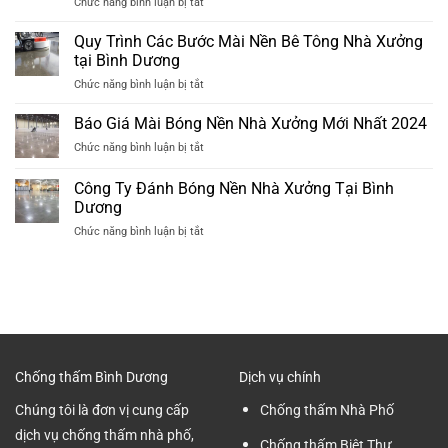
ở
Chức năng bình luận bị tắt
Thấm
Dương
Đơn
Nhà
Mới
Vị
Quy Trình Các Bước Mài Nền Bê Tông Nhà Xưởng
Vệ
Nhất
Mài
Sinh
tại Bình Dương
2024
Bóng
Cũ
ở
Chức năng bình luận bị tắt
Sàn
Hiệu
Quy
Bê
Quả
Trình
Báo Giá Mài Bóng Nền Nhà Xưởng Mới Nhất 2024
Tông
Nhất
Các
Tại
ở
Chức năng bình luận bị tắt
Bước
Bình
Báo
Mài
Dương
Giá
Công Ty Đánh Bóng Nền Nhà Xưởng Tại Bình
Nền
Chuyên
Mài
Bê
Dương
nghiệp
Bóng
Tông
ở
Chức năng bình luận bị tắt
Nền
Nhà
Công
Nhà
Xưởng
Ty
Xưởng
tại
Đánh
Mới
Bình
Bóng
Nhất
Dương
Nền
2024
Nhà
Xưởng
Tại
Chống thấm Bình Dương
Dịch vụ chính
Bình
Dương
Chúng tôi là đơn vị cung cấp
Chống thấm Nhà Phố
dịch vụ chống thấm nhà phố,
Chống thấm Biệt Thự