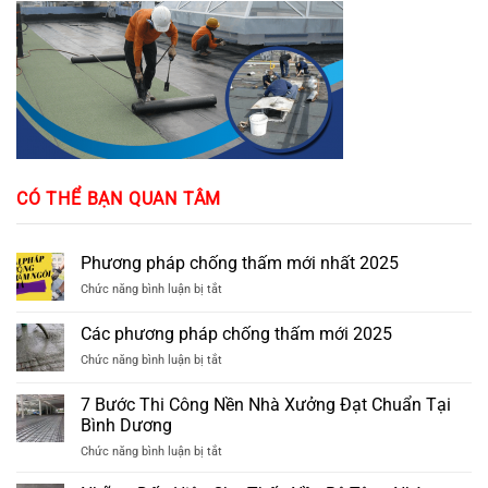
CÓ THỂ BẠN QUAN TÂM
Phương pháp chống thấm mới nhất 2025
ở
Chức năng bình luận bị tắt
Phương
pháp
Các phương pháp chống thấm mới 2025
chống
ở
Chức năng bình luận bị tắt
thấm
Các
mới
phương
nhất
7 Bước Thi Công Nền Nhà Xưởng Đạt Chuẩn Tại
pháp
2025
Bình Dương
chống
ở
Chức năng bình luận bị tắt
thấm
7
mới
Bước