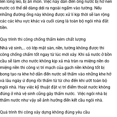
lên lỏng lẻo, bị ăn mòn. Việc này dẫn đến ống nước bị hở nen
nước có thể dễ dàng ddi ra ngoài ngấm vào tường. Nếu
những đường ống này không được xử lí kịp thời sẽ lan rộng
các các khu vực khác và cuối cùng là toàn bộ ngôi nhà đắt
tiền.
Quy trình thi công chống thấm kém chất lượng
Nhà vệ sinh,… có lớp mặt sàn, nền, tường không được thi
công chống chấm tốt ngay từ lúc mới xây. Khi sả nước ở bồn
cầu sẽ làm cho nước không kịp xả mà tràn ra miệng nền do
miệng nền thi công vị trí mạch của gạch nền không tốt bị
bong tạo ra khe hở dẫn đến nước sẽ thấm vào những khe hở
và lâu ngày ứ đọng rồi thấm từ từ cho đến khi ướt toàn bộ
ngôi nhà. Hay việc kỹ thuật đặt vị trí điểm thoát nước không
đúng ở nhà vệ sinh cũng gây thấm nước. Việc ngôi nhà bị
thấm nước như vậy sẽ ảnh hưởng đến kết cầu ngôi nhà.
Quá trình thi công xây dựng không đúng yêu cầu