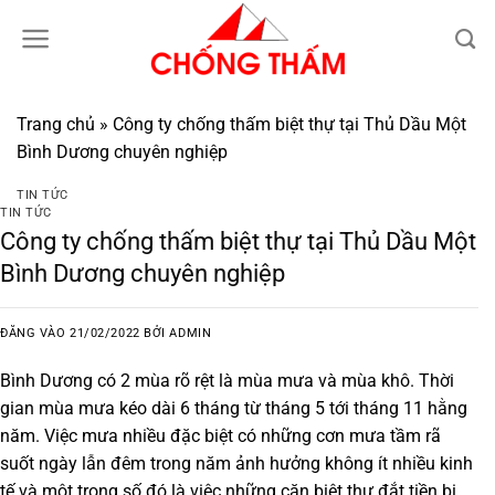
Bỏ
qua
nội
dung
Trang chủ
»
Công ty chống thấm biệt thự tại Thủ Dầu Một
Bình Dương chuyên nghiệp
TIN TỨC
TIN TỨC
Công ty chống thấm biệt thự tại Thủ Dầu Một
Bình Dương chuyên nghiệp
ĐĂNG VÀO
21/02/2022
BỞI
ADMIN
Bình Dương có 2 mùa rõ rệt là mùa mưa và mùa khô. Thời
gian mùa mưa kéo dài 6 tháng từ tháng 5 tới tháng 11 hằng
năm. Việc mưa nhiều đặc biệt có những cơn mưa tầm rã
suốt ngày lẫn đêm trong năm ảnh hưởng không ít nhiều kinh
tế và một trong số đó là việc những căn biệt thự đắt tiền bị