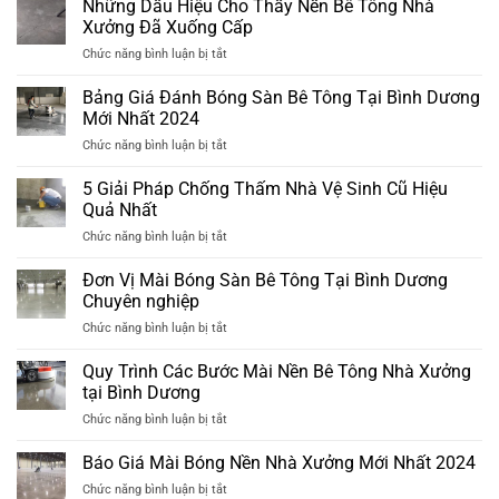
2025
Những Dấu Hiệu Cho Thấy Nền Bê Tông Nhà
Thi
Xưởng Đã Xuống Cấp
Công
ở
Chức năng bình luận bị tắt
Nền
Những
Nhà
Dấu
Bảng Giá Đánh Bóng Sàn Bê Tông Tại Bình Dương
Xưởng
Hiệu
Đạt
Mới Nhất 2024
Cho
Chuẩn
ở
Chức năng bình luận bị tắt
Thấy
Tại
Bảng
Nền
Bình
Giá
5 Giải Pháp Chống Thấm Nhà Vệ Sinh Cũ Hiệu
Bê
Dương
Đánh
Tông
Quả Nhất
Bóng
Nhà
ở
Chức năng bình luận bị tắt
Sàn
Xưởng
5
Bê
Đã
Giải
Đơn Vị Mài Bóng Sàn Bê Tông Tại Bình Dương
Tông
Xuống
Pháp
Tại
Chuyên nghiệp
Cấp
Chống
Bình
ở
Chức năng bình luận bị tắt
Thấm
Dương
Đơn
Nhà
Mới
Vị
Quy Trình Các Bước Mài Nền Bê Tông Nhà Xưởng
Vệ
Nhất
Mài
Sinh
tại Bình Dương
2024
Bóng
Cũ
ở
Chức năng bình luận bị tắt
Sàn
Hiệu
Quy
Bê
Quả
Trình
Báo Giá Mài Bóng Nền Nhà Xưởng Mới Nhất 2024
Tông
Nhất
Các
Tại
ở
Chức năng bình luận bị tắt
Bước
Bình