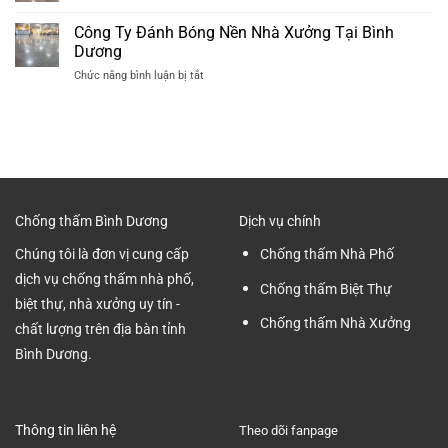
Báo
Mài
Dương
Giá
Công Ty Đánh Bóng Nền Nhà Xưởng Tại Bình
Nền
Chuyên
Mài
Bê
Dương
nghiệp
Bóng
Tông
ở
Chức năng bình luận bị tắt
Nền
Nhà
Công
Nhà
Xưởng
Ty
Xưởng
tại
Đánh
Mới
Bình
Bóng
Nhất
Dương
Nền
2024
Nhà
Xưởng
Tại
Chống thấm Bình Dương
Dịch vụ chính
Bình
Dương
Chúng tôi là đơn vị cung cấp
Chống thấm Nhà Phố
dịch vụ chống thấm nhà phố,
Chống thấm Biệt Thự
biệt thự, nhà xưởng uy tín -
Chống thấm Nhà Xưởng
chất lượng trên địa bàn tỉnh
Bình Dương.
Thông tin liên hệ
Theo dõi fanpage