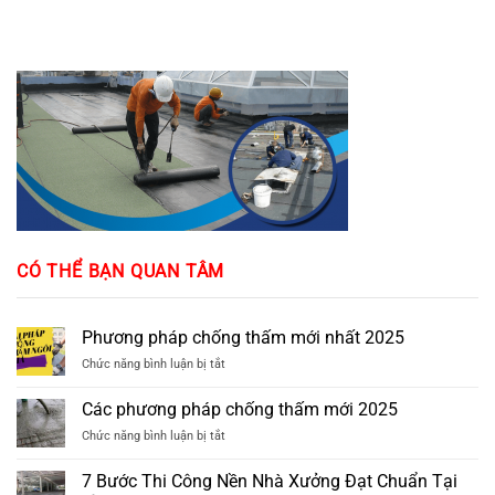
CÓ THỂ BẠN QUAN TÂM
Phương pháp chống thấm mới nhất 2025
ở
Chức năng bình luận bị tắt
Phương
pháp
Các phương pháp chống thấm mới 2025
chống
ở
Chức năng bình luận bị tắt
thấm
Các
mới
phương
nhất
7 Bước Thi Công Nền Nhà Xưởng Đạt Chuẩn Tại
pháp
2025