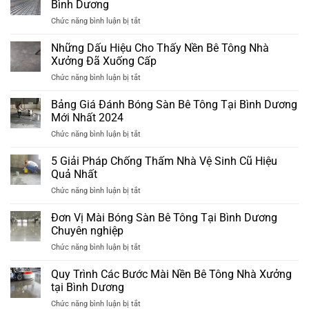
Bình Dương
chống
ở
Chức năng bình luận bị tắt
thấm
7
mới
Bước
2025
Những Dấu Hiệu Cho Thấy Nền Bê Tông Nhà
Thi
Xưởng Đã Xuống Cấp
Công
ở
Chức năng bình luận bị tắt
Nền
Những
Nhà
Dấu
Bảng Giá Đánh Bóng Sàn Bê Tông Tại Bình Dương
Xưởng
Hiệu
Đạt
Mới Nhất 2024
Cho
Chuẩn
ở
Chức năng bình luận bị tắt
Thấy
Tại
Bảng
Nền
Bình
Giá
5 Giải Pháp Chống Thấm Nhà Vệ Sinh Cũ Hiệu
Bê
Dương
Đánh
Tông
Quả Nhất
Bóng
Nhà
ở
Chức năng bình luận bị tắt
Sàn
Xưởng
5
Bê
Đã
Giải
Đơn Vị Mài Bóng Sàn Bê Tông Tại Bình Dương
Tông
Xuống
Pháp
Tại
Chuyên nghiệp
Cấp
Chống
Bình
ở
Chức năng bình luận bị tắt
Thấm
Dương
Đơn
Nhà
Mới
Vị
Quy Trình Các Bước Mài Nền Bê Tông Nhà Xưởng
Vệ
Nhất
Mài
Sinh
tại Bình Dương
2024
Bóng
Cũ
ở
Chức năng bình luận bị tắt
Sàn
Hiệu