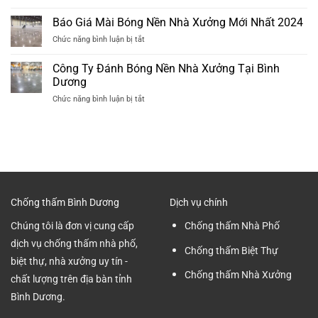
Quy
Bê
Quả
Trình
Báo Giá Mài Bóng Nền Nhà Xưởng Mới Nhất 2024
Tông
Nhất
Các
Tại
ở
Chức năng bình luận bị tắt
Bước
Bình
Báo
Mài
Dương
Giá
Công Ty Đánh Bóng Nền Nhà Xưởng Tại Bình
Nền
Chuyên
Mài
Bê
Dương
nghiệp
Bóng
Tông
ở
Chức năng bình luận bị tắt
Nền
Nhà
Công
Nhà
Xưởng
Ty
Xưởng
tại
Đánh
Mới
Bình
Bóng
Nhất
Dương
Nền
2024
Nhà
Xưởng
Tại
Chống thấm Bình Dương
Dịch vụ chính
Bình
Dương
Chúng tôi là đơn vị cung cấp
Chống thấm Nhà Phố
dịch vụ chống thấm nhà phố,
Chống thấm Biệt Thự
biệt thự, nhà xưởng uy tín -
Chống thấm Nhà Xưởng
chất lượng trên địa bàn tỉnh
Bình Dương.